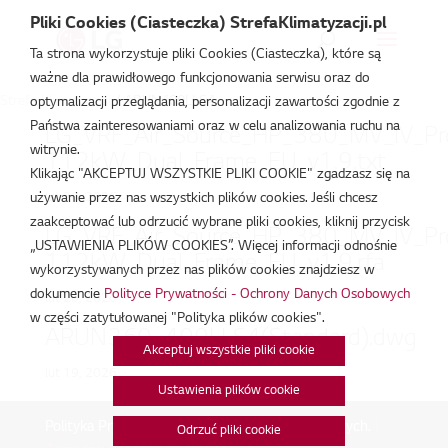
Pliki Cookies (Ciasteczka) StrefaKlimatyzacji.pl
Ta strona wykorzystuje pliki Cookies (Ciasteczka), które są
ważne dla prawidłowego funkcjonowania serwisu oraz do
Strefa Klimatyzacji
/
ARUN400LLS4
optymalizacji przeglądania, personalizacji zawartości zgodnie z
Państwa zainteresowaniami oraz w celu analizowania ruchu na
LG_VRF_Air_Source_HP_380_MV_lV_P
witrynie.
112kW_Dual_Frame_EU_v1.9.txt
Klikając "AKCEPTUJ WSZYSTKIE PLIKI COOKIE" zgadzasz się na
lut 20, 2026
używanie przez nas wszystkich plików cookies. Jeśli chcesz
zaakceptować lub odrzucić wybrane pliki cookies, kliknij przycisk
LG_VRF_Air_Source_HP_380_MV_lV_P
„USTAWIENIA PLIKÓW COOKIES”. Więcej informacji odnośnie
112kW_Dual_Frame_EU_v1.9.rfa
wykorzystywanych przez nas plików cookies znajdziesz w
dokumencie
Polityce Prywatności - Ochrony Danych Osobowych
lut 20, 2026
w części zatytułowanej "Polityka plików cookies".
ARUN360~400LLS4(Standard).dwg
Akceptuj wszystkie pliki cookie
lut 19, 2026
Ustawienia plików cookie
Polityka Prywatności - Ochrona danych osobowych.
|
Odrzuć pliki cookie