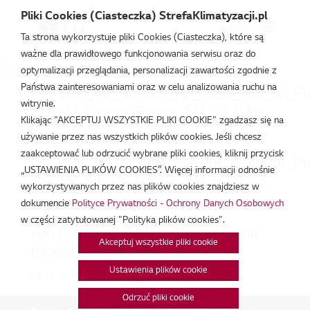
Pliki Cookies (Ciasteczka) StrefaKlimatyzacji.pl
Ta strona wykorzystuje pliki Cookies (Ciasteczka), które są
ważne dla prawidłowego funkcjonowania serwisu oraz do
Strefa Klimatyzacji
/
ARUN100LLS4
optymalizacji przeglądania, personalizacji zawartości zgodnie z
Państwa zainteresowaniami oraz w celu analizowania ruchu na
LG_VRF_Air_Source_HP_380_MV_lV_Pr
witrynie.
39kW_Single_Frame_EU_v1.9.txt
Klikając "AKCEPTUJ WSZYSTKIE PLIKI COOKIE" zgadzasz się na
lut 20, 2026
używanie przez nas wszystkich plików cookies. Jeśli chcesz
zaakceptować lub odrzucić wybrane pliki cookies, kliknij przycisk
LG_VRF_Air_Source_HP_380_MV_lV_Pr
„USTAWIENIA PLIKÓW COOKIES”. Więcej informacji odnośnie
39kW_Single_Frame_EU_v1.9.rfa
wykorzystywanych przez nas plików cookies znajdziesz w
dokumencie
Polityce Prywatności - Ochrony Danych Osobowych
lut 20, 2026
w części zatytułowanej "Polityka plików cookies".
ARUN080~140LLS4(Single unit
Akceptuj wszystkie pliki cookie
model).dwg
Ustawienia plików cookie
lut 19, 2026
Odrzuć pliki cookie