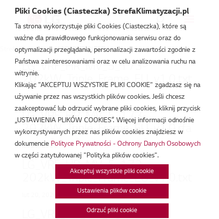
Pliki Cookies (Ciasteczka) StrefaKlimatyzacji.pl
Ta strona wykorzystuje pliki Cookies (Ciasteczka), które są
ważne dla prawidłowego funkcjonowania serwisu oraz do
Strefa Klimatyzacji
/
ARUM700LTE5
optymalizacji przeglądania, personalizacji zawartości zgodnie z
Państwa zainteresowaniami oraz w celu analizowania ruchu na
LG_VRF_HR_MV_5_173-
witrynie.
202kW_Triple_Frame_EU_v1.0.txt
Klikając "AKCEPTUJ WSZYSTKIE PLIKI COOKIE" zgadzasz się na
lut 20, 2026
używanie przez nas wszystkich plików cookies. Jeśli chcesz
zaakceptować lub odrzucić wybrane pliki cookies, kliknij przycisk
LG_VRF_HR_MV_5_173-
„USTAWIENIA PLIKÓW COOKIES”. Więcej informacji odnośnie
202kW_Triple_Frame_EU_v1.0.rfa
wykorzystywanych przez nas plików cookies znajdziesz w
dokumencie
Polityce Prywatności - Ochrony Danych Osobowych
lut 20, 2026
w części zatytułowanej "Polityka plików cookies".
LG_VRF_HP_MV_5_173-
Akceptuj wszystkie pliki cookie
202kW_Triple_Frame_EU_v1.0.txt
Ustawienia plików cookie
lut 20, 2026
Odrzuć pliki cookie
LG_VRF_HP_MV_5_173-