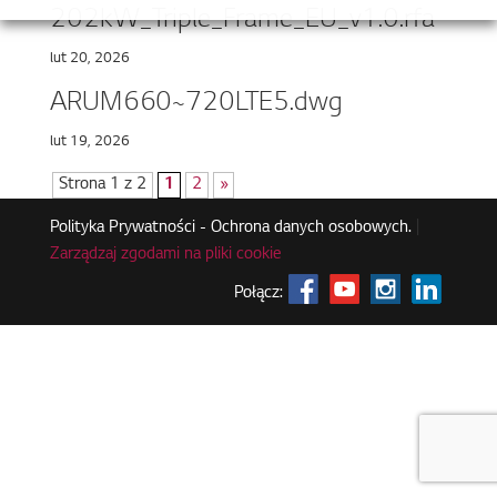
202kW_Triple_Frame_EU_v1.0.rfa
lut 20, 2026
ARUM660~720LTE5.dwg
lut 19, 2026
Strona 1 z 2
1
2
»
Polityka Prywatności - Ochrona danych osobowych.
|
Zarządzaj zgodami na pliki cookie
Połącz: