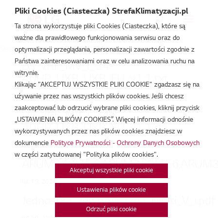
Pliki Cookies (Ciasteczka) StrefaKlimatyzacji.pl
Ta strona wykorzystuje pliki Cookies (Ciasteczka), które są
ważne dla prawidłowego funkcjonowania serwisu oraz do
Strefa Klimatyzacji
/
ARUM360LTE6
optymalizacji przeglądania, personalizacji zawartości zgodnie z
Państwa zainteresowaniami oraz w celu analizowania ruchu na
LG_VRF_MV_i_34-
witrynie.
40HP_UXB_UXB_EU_v1.1.txt
Klikając "AKCEPTUJ WSZYSTKIE PLIKI COOKIE" zgadzasz się na
lut 20, 2026
używanie przez nas wszystkich plików cookies. Jeśli chcesz
zaakceptować lub odrzucić wybrane pliki cookies, kliknij przycisk
LG_VRF_MV_i_34-
„USTAWIENIA PLIKÓW COOKIES”. Więcej informacji odnośnie
40HP_UXB_UXB_EU_v1.1.rfa
wykorzystywanych przez nas plików cookies znajdziesz w
dokumencie
Polityce Prywatności - Ochrony Danych Osobowych
lut 20, 2026
w części zatytułowanej "Polityka plików cookies".
ARUM340LTE6,ARUM360LTE6,ARUM3
Akceptuj wszystkie pliki cookie
lut 19, 2026
Ustawienia plików cookie
Jednostka_zewnÄ™trzna_Multi_V_i.pdf
Odrzuć pliki cookie