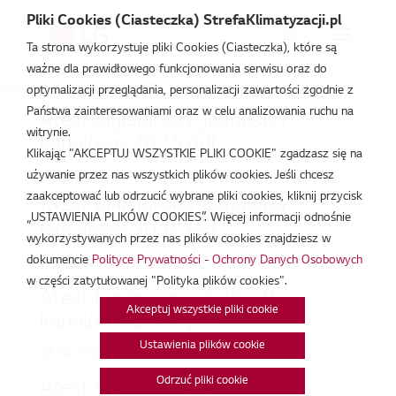
Pliki Cookies (Ciasteczka) StrefaKlimatyzacji.pl
Ta strona wykorzystuje pliki Cookies (Ciasteczka), które są
ważne dla prawidłowego funkcjonowania serwisu oraz do
Strefa Klimatyzacji
/
ARNU(76
optymalizacji przeglądania, personalizacji zawartości zgodnie z
Państwa zainteresowaniami oraz w celu analizowania ruchu na
Atest higieniczny_jednostki
witrynie.
kanalowe 2025.pdf
Klikając "AKCEPTUJ WSZYSTKIE PLIKI COOKIE" zgadzasz się na
lut 18, 2026
używanie przez nas wszystkich plików cookies. Jeśli chcesz
zaakceptować lub odrzucić wybrane pliki cookies, kliknij przycisk
Atest higieniczny_jednostki
„USTAWIENIA PLIKÓW COOKIES”. Więcej informacji odnośnie
kanalowe 2025.pdf
wykorzystywanych przez nas plików cookies znajdziesz w
dokumencie
Polityce Prywatności - Ochrony Danych Osobowych
lut 18, 2026
w części zatytułowanej "Polityka plików cookies".
Atest higieniczny_jednostki
Akceptuj wszystkie pliki cookie
kanalowe 2025.pdf
Ustawienia plików cookie
lut 18, 2026
Odrzuć pliki cookie
Atest higieniczny_jednostki