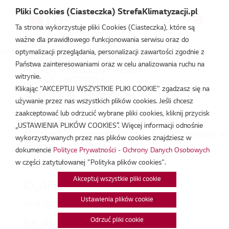
Pliki Cookies (Ciasteczka) StrefaKlimatyzacji.pl
Ta strona wykorzystuje pliki Cookies (Ciasteczka), które są
ważne dla prawidłowego funkcjonowania serwisu oraz do
Strefa Klimatyzacji
/
ARNU28GTBB4
optymalizacji przeglądania, personalizacji zawartości zgodnie z
Państwa zainteresowaniami oraz w celu analizowania ruchu na
[TP-B] ARNU24GTBB4,
witrynie.
ARNU28GTBB4,
Klikając "AKCEPTUJ WSZYSTKIE PLIKI COOKIE" zgadzasz się na
ARNU30GTBB4.dwg
używanie przez nas wszystkich plików cookies. Jeśli chcesz
zaakceptować lub odrzucić wybrane pliki cookies, kliknij przycisk
lut 19, 2026
„USTAWIENIA PLIKÓW COOKIES”. Więcej informacji odnośnie
Jednostka_wewnetrzna_kasetonowa_4
wykorzystywanych przez nas plików cookies znajdziesz w
str.pdf
dokumencie
Polityce Prywatności - Ochrony Danych Osobowych
w części zatytułowanej "Polityka plików cookies".
lut 19, 2026
Akceptuj wszystkie pliki cookie
IO_ARNUxxGTBB4_Polish.pdf
Ustawienia plików cookie
lut 19, 2026
Odrzuć pliki cookie
IM_ARNUxxGTBB4_Polish.pdf