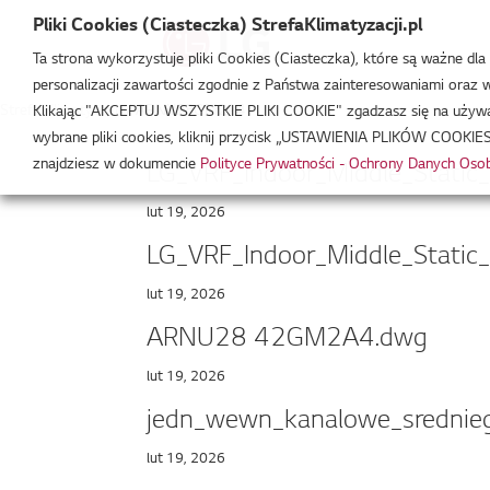
Pliki Cookies (Ciasteczka) StrefaKlimatyzacji.pl
Ta strona wykorzystuje pliki Cookies (Ciasteczka), które są ważne dl
personalizacji zawartości zgodnie z Państwa zainteresowaniami oraz w 
Strefa Klimatyzacji
/
ARNU28GM2A4
Klikając "AKCEPTUJ WSZYSTKIE PLIKI COOKIE" zgadzasz się na używani
wybrane pliki cookies, kliknij przycisk „USTAWIENIA PLIKÓW COOKIES
znajdziesz w dokumencie
Polityce Prywatności - Ochrony Danych Os
LG_VRF_Indoor_Middle_Stati
lut 19, 2026
LG_VRF_Indoor_Middle_Stati
lut 19, 2026
ARNU28 42GM2A4.dwg
lut 19, 2026
jedn_wewn_kanalowe_srednieg
lut 19, 2026