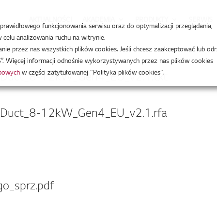
AKTUALNOŚCI
AKADEMIA
PRODUKTY
SERWIS
a prawidłowego funkcjonowania serwisu oraz do optymalizacji przeglądania,
celu analizowania ruchu na witrynie.
e przez nas wszystkich plików cookies. Jeśli chcesz zaakceptować lub odr
”. Więcej informacji odnośnie wykorzystywanych przez nas plików cookies
obowych
w części zatytułowanej "Polityka plików cookies".
c_Duct_8-12kW_Gen4_EU_v2.1.txt
c_Duct_8-12kW_Gen4_EU_v2.1.rfa
o_sprz.pdf