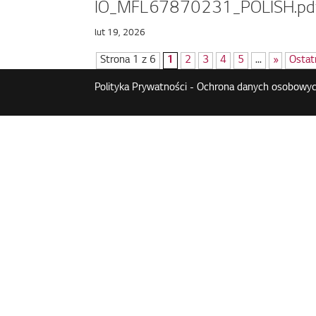
IO_MFL67870231_POLISH.pd
lut 19, 2026
Strona 1 z 6
1
2
3
4
5
...
»
Ostat
Polityka Prywatności - Ochrona danych osobowyc