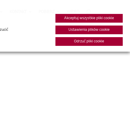
KONTAKT
POBIERZ
WIDEO
Akceptuj wszystkie pliki cookie
zucić
Ustawienia plików cookie
Odrzuć pliki cookie