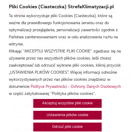
Pliki Cookies (Ciasteczka) StrefaKlimatyzacji.pl
Ta strona wykorzystuje pliki Cookies (Ciasteczka), które są
ważne dla prawidłowego funkcjonowania serwisu oraz do
Strefa Klimatyzacji
/
ARNU24GTBB4
optymalizacji przeglądania, personalizacji zawartości zgodnie z
Państwa zainteresowaniami oraz w celu analizowania ruchu na
[TP-B] ARNU24GTBB4,
witrynie.
ARNU28GTBB4,
Klikając "AKCEPTUJ WSZYSTKIE PLIKI COOKIE" zgadzasz się na
ARNU30GTBB4.dwg
używanie przez nas wszystkich plików cookies. Jeśli chcesz
zaakceptować lub odrzucić wybrane pliki cookies, kliknij przycisk
lut 19, 2026
„USTAWIENIA PLIKÓW COOKIES”. Więcej informacji odnośnie
Jednostka_wewnetrzna_kasetonowa_4
wykorzystywanych przez nas plików cookies znajdziesz w
str.pdf
dokumencie
Polityce Prywatności - Ochrony Danych Osobowych
w części zatytułowanej "Polityka plików cookies".
lut 19, 2026
Akceptuj wszystkie pliki cookie
IO_ARNUxxGTBB4_Polish.pdf
Ustawienia plików cookie
lut 19, 2026
Odrzuć pliki cookie
IM_ARNUxxGTBB4_Polish.pdf