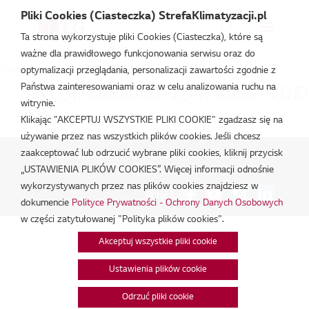
Pliki Cookies (Ciasteczka) StrefaKlimatyzacji.pl
Ta strona wykorzystuje pliki Cookies (Ciasteczka), które są
ważne dla prawidłowego funkcjonowania serwisu oraz do
Strefa Klimatyzacji
/
ARNU18GTQ*4
optymalizacji przeglądania, personalizacji zawartości zgodnie z
Państwa zainteresowaniami oraz w celu analizowania ruchu na
SVC_MFL68506012_ARNUxxGTR(Q)D4
witrynie.
lut 19, 2026
Klikając "AKCEPTUJ WSZYSTKIE PLIKI COOKIE" zgadzasz się na
używanie przez nas wszystkich plików cookies. Jeśli chcesz
zaakceptować lub odrzucić wybrane pliki cookies, kliknij przycisk
Polityka Prywatności - Ochrona danych osobowych.
|
„USTAWIENIA PLIKÓW COOKIES”. Więcej informacji odnośnie
Zarządzaj zgodami na pliki cookie
wykorzystywanych przez nas plików cookies znajdziesz w
Połącz:
dokumencie
Polityce Prywatności - Ochrony Danych Osobowych
w części zatytułowanej "Polityka plików cookies".
Akceptuj wszystkie pliki cookie
Ustawienia plików cookie
Odrzuć pliki cookie