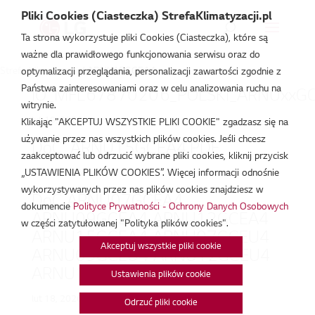
Pliki Cookies (Ciasteczka) StrefaKlimatyzacji.pl
Ta strona wykorzystuje pliki Cookies (Ciasteczka), które są
ważne dla prawidłowego funkcjonowania serwisu oraz do
Strefa Klimatyzacji
/
ARNU15GCEA4
optymalizacji przeglądania, personalizacji zawartości zgodnie z
Państwa zainteresowaniami oraz w celu analizowania ruchu na
IO_MFL67870206_POLSKI_ARNUxxGCE
witrynie.
lut 19, 2026
Klikając "AKCEPTUJ WSZYSTKIE PLIKI COOKIE" zgadzasz się na
używanie przez nas wszystkich plików cookies. Jeśli chcesz
DoC_ARNU15GCEA4.PDF
zaakceptować lub odrzucić wybrane pliki cookies, kliknij przycisk
„USTAWIENIA PLIKÓW COOKIES”. Więcej informacji odnośnie
lut 18, 2026
wykorzystywanych przez nas plików cookies znajdziesz w
DoC ARNU07GCEA4
dokumencie
Polityce Prywatności - Ochrony Danych Osobowych
ARNU09GCEA4 ARNU12GCEA4
w części zatytułowanej "Polityka plików cookies".
ARNU15GCEA4 ARNU07GCEU4
Akceptuj wszystkie pliki cookie
ARNU09GCEU4 ARNU12GCEU4
ARNU15GCEU4 (ML).pdf
Ustawienia plików cookie
lut 18, 2026
Odrzuć pliki cookie