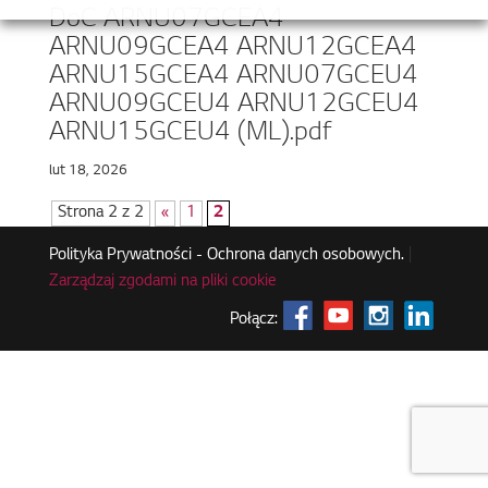
DoC ARNU07GCEA4
ARNU09GCEA4 ARNU12GCEA4
ARNU15GCEA4 ARNU07GCEU4
ARNU09GCEU4 ARNU12GCEU4
ARNU15GCEU4 (ML).pdf
lut 18, 2026
Strona 2 z 2
«
1
2
Polityka Prywatności - Ochrona danych osobowych.
|
Zarządzaj zgodami na pliki cookie
Połącz: