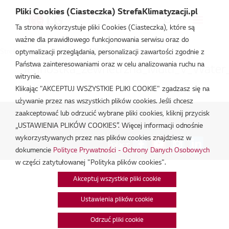
Pliki Cookies (Ciasteczka) StrefaKlimatyzacji.pl
Ta strona wykorzystuje pliki Cookies (Ciasteczka), które są
ważne dla prawidłowego funkcjonowania serwisu oraz do
Strefa Klimatyzacji
/
ARBW140LAS4
optymalizacji przeglądania, personalizacji zawartości zgodnie z
Państwa zainteresowaniami oraz w celu analizowania ruchu na
Jednostka_zewnetrzna_Multi_V_Water_
witrynie.
lut 19, 2026
Klikając "AKCEPTUJ WSZYSTKIE PLIKI COOKIE" zgadzasz się na
używanie przez nas wszystkich plików cookies. Jeśli chcesz
zaakceptować lub odrzucić wybrane pliki cookies, kliknij przycisk
Polityka Prywatności - Ochrona danych osobowych.
|
„USTAWIENIA PLIKÓW COOKIES”. Więcej informacji odnośnie
Zarządzaj zgodami na pliki cookie
wykorzystywanych przez nas plików cookies znajdziesz w
Połącz:
dokumencie
Polityce Prywatności - Ochrony Danych Osobowych
w części zatytułowanej "Polityka plików cookies".
Akceptuj wszystkie pliki cookie
Ustawienia plików cookie
Odrzuć pliki cookie