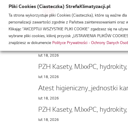
Pliki Cookies (Ciasteczka) StrefaKlimatyzacji.pl
Ta strona wykorzystuje pliki Cookies (Ciasteczka), które są ważne dl
personalizacji zawartości zgodnie z Państwa zainteresowaniami oraz w 
Strefa Klimatyzacji
/
15
Klikając "AKCEPTUJ WSZYSTKIE PLIKI COOKIE" zgadzasz się na używani
wybrane pliki cookies, kliknij przycisk „USTAWIENIA PLIKÓW COOKIES
znajdziesz w dokumencie
Polityce Prywatności - Ochrony Danych Os
Atest higieniczny_jednostki k
lut 18, 2026
PZH Kasety, MJxxPC, hydrokity
lut 18, 2026
Atest higieniczny_jednostki k
lut 18, 2026
PZH Kasety, MJxxPC, hydrokity
lut 18, 2026