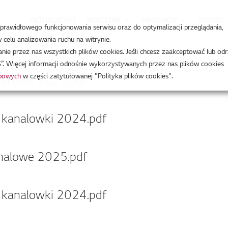
AKTUALNOŚCI
AKADEMIA
PRODUKTY
SERWIS
a prawidłowego funkcjonowania serwisu oraz do optymalizacji przeglądania,
celu analizowania ruchu na witrynie.
e przez nas wszystkich plików cookies. Jeśli chcesz zaakceptować lub odr
”. Więcej informacji odnośnie wykorzystywanych przez nas plików cookies
obowych
w części zatytułowanej "Polityka plików cookies".
analowe 2025.pdf
, kanalowki 2024.pdf
analowe 2025.pdf
, kanalowki 2024.pdf