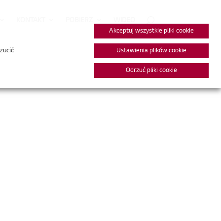
KONTAKT
POBIERZ
WIDEO
Akceptuj wszystkie pliki cookie
zucić
Ustawienia plików cookie
Odrzuć pliki cookie