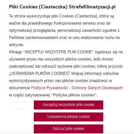
Pliki Cookies (Ciasteczka) StrefaKlimatyzacji.pl
Ta strona wykorzystuje pliki Cookies (Ciasteczka), które są
ważne dla prawidłowego funkcjonowania serwisu oraz do
Strefa Klimatyzacji
/
FOTO PRODUKTOWE
/
UT36FH_NA0.jpg
optymalizacji przeglądania, personalizacji zawartości zgodnie z
Państwa zainteresowaniami oraz w celu analizowania ruchu na
UT36FH_NA0.jpg
witrynie.
Klikając "AKCEPTUJ WSZYSTKIE PLIKI COOKIE" zgadzasz się na
lut 18, 2026
używanie przez nas wszystkich plików cookies. Jeśli chcesz
zaakceptować lub odrzucić wybrane pliki cookies, kliknij przycisk
„USTAWIENIA PLIKÓW COOKIES”. Więcej informacji odnośnie
Pobierz
Podgląd
wykorzystywanych przez nas plików cookies znajdziesz w
dokumencie
Polityce Prywatności - Ochrony Danych Osobowych
File Type:
jpg
w części zatytułowanej "Polityka plików cookies".
Categories:
FOTO PRODUKTOWE
Akceptuj wszystkie pliki cookie
Tags:
UT36FH.NA0
Ustawienia plików cookie
Odrzuć pliki cookie