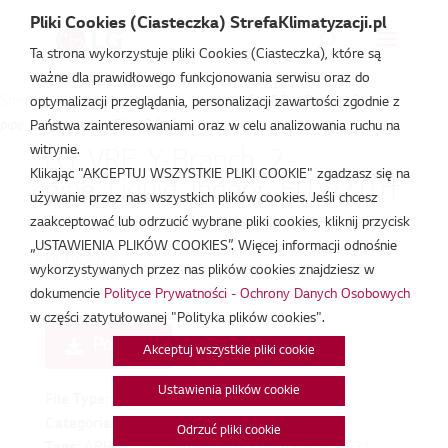
Pliki Cookies (Ciasteczka) StrefaKlimatyzacji.pl
Ta strona wykorzystuje pliki Cookies (Ciasteczka), które są
ważne dla prawidłowego funkcjonowania serwisu oraz do
Strefa Klimatyzacji
/
Pliki DWG i Revit
/
LG_VRF_Y-Branch_2-
optymalizacji przeglądania, personalizacji zawartości zgodnie z
pipe_Liquid_Indoor_EU_v2.0.rfa
Państwa zainteresowaniami oraz w celu analizowania ruchu na
witrynie.
LG_VRF_Y-Branch_2-
Klikając "AKCEPTUJ WSZYSTKIE PLIKI COOKIE" zgadzasz się na
pipe_Liquid_Indoor_EU_v2.0.rf
używanie przez nas wszystkich plików cookies. Jeśli chcesz
a
zaakceptować lub odrzucić wybrane pliki cookies, kliknij przycisk
„USTAWIENIA PLIKÓW COOKIES”. Więcej informacji odnośnie
lut 19, 2026
wykorzystywanych przez nas plików cookies znajdziesz w
dokumencie
Polityce Prywatności - Ochrony Danych Osobowych
w części zatytułowanej "Polityka plików cookies".
Pobierz
Akceptuj wszystkie pliki cookie
Ustawienia plików cookie
File Type:
rfa
Categories:
Pliki DWG i Revit
Odrzuć pliki cookie