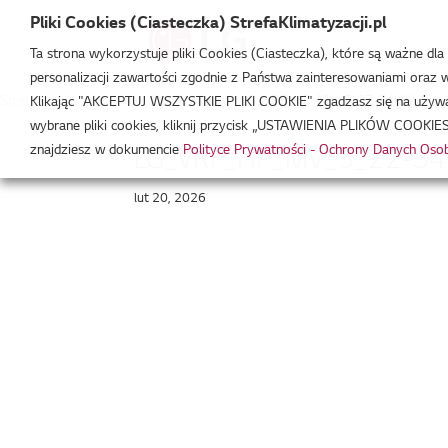
Pliki Cookies (Ciasteczka) StrefaKlimatyzacji.pl
Ta strona wykorzystuje pliki Cookies (Ciasteczka), które są ważne dl
personalizacji zawartości zgodnie z Państwa zainteresowaniami oraz w 
Strefa Klimatyzacji
/
Pliki DWG i Revit
/
LG_VRF_HP_MV_5_22-34kW_Single
Klikając "AKCEPTUJ WSZYSTKIE PLIKI COOKIE" zgadzasz się na używani
wybrane pliki cookies, kliknij przycisk „USTAWIENIA PLIKÓW COOKIES
znajdziesz w dokumencie
Polityce Prywatności - Ochrony Danych Os
LG_VRF_HP_MV_5_22-34k
lut 20, 2026