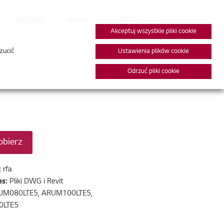
KONTAKT
POBIERZ
WIDEO
Akceptuj wszystkie pliki cookie
zucić
Ustawienia plików cookie
Odrzuć pliki cookie
obierz
:
rfa
es:
Pliki DWG i Revit
UM080LTE5, ARUM100LTE5,
0LTE5