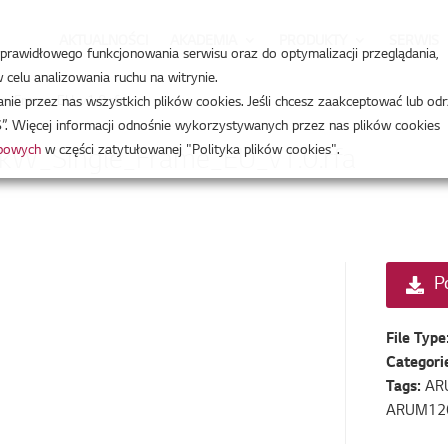
AKTUALNOŚCI
AKADEMIA
PRODUKTY
SERWIS
a prawidłowego funkcjonowania serwisu oraz do optymalizacji przeglądania,
celu analizowania ruchu na witrynie.
_Frame_EU_v1.0.rfa
e przez nas wszystkich plików cookies. Jeśli chcesz zaakceptować lub odr
”. Więcej informacji odnośnie wykorzystywanych przez nas plików cookies
obowych
w części zatytułowanej "Polityka plików cookies".
W_Single_Frame_EU_v1.0.rfa
P
File Type
Categori
Tags:
AR
ARUM12