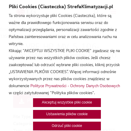
Pliki Cookies (Ciasteczka) StrefaKlimatyzacji.pl
Ta strona wykorzystuje pliki Cookies (Ciasteczka), które są
ważne dla prawidłowego funkcjonowania serwisu oraz do
Strefa Klimatyzacji
/
Pliki DWG i Revit
/
LG_VRF_HP_MV_5_106-
optymalizacji przeglądania, personalizacji zawartości zgodnie z
135kW_Dual_Frame_EU_v1.0.txt
Państwa zainteresowaniami oraz w celu analizowania ruchu na
witrynie.
LG_VRF_HP_MV_5_106-
Klikając "AKCEPTUJ WSZYSTKIE PLIKI COOKIE" zgadzasz się na
135kW_Dual_Frame_EU_v1.0.
używanie przez nas wszystkich plików cookies. Jeśli chcesz
txt
zaakceptować lub odrzucić wybrane pliki cookies, kliknij przycisk
„USTAWIENIA PLIKÓW COOKIES”. Więcej informacji odnośnie
lut 20, 2026
wykorzystywanych przez nas plików cookies znajdziesz w
dokumencie
Polityce Prywatności - Ochrony Danych Osobowych
w części zatytułowanej "Polityka plików cookies".
Pobierz
Akceptuj wszystkie pliki cookie
Ustawienia plików cookie
File Type:
txt
Categories:
Pliki DWG i Revit
Odrzuć pliki cookie