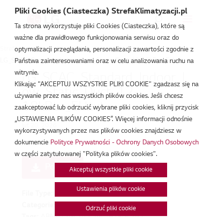
Pliki Cookies (Ciasteczka) StrefaKlimatyzacji.pl
Ta strona wykorzystuje pliki Cookies (Ciasteczka), które są
ważne dla prawidłowego funkcjonowania serwisu oraz do
Strefa Klimatyzacji
/
Pliki DWG i Revit
/
optymalizacji przeglądania, personalizacji zawartości zgodnie z
LG_SCAC_Standard_Indoor_Low_Static_Duct_12-18kBtu_EU.txt
Państwa zainteresowaniami oraz w celu analizowania ruchu na
witrynie.
LG_SCAC_Standard_Indoor_L
Klikając "AKCEPTUJ WSZYSTKIE PLIKI COOKIE" zgadzasz się na
ow_Static_Duct_12-
używanie przez nas wszystkich plików cookies. Jeśli chcesz
18kBtu_EU.txt
zaakceptować lub odrzucić wybrane pliki cookies, kliknij przycisk
„USTAWIENIA PLIKÓW COOKIES”. Więcej informacji odnośnie
lut 20, 2026
wykorzystywanych przez nas plików cookies znajdziesz w
dokumencie
Polityce Prywatności - Ochrony Danych Osobowych
w części zatytułowanej "Polityka plików cookies".
Pobierz
Akceptuj wszystkie pliki cookie
Ustawienia plików cookie
File Type:
txt
Categories:
Pliki DWG i Revit
Odrzuć pliki cookie