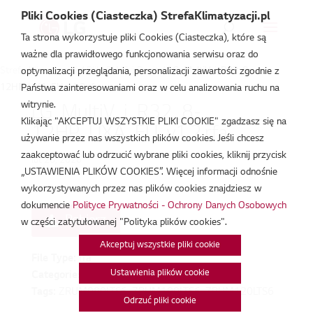
Pliki Cookies (Ciasteczka) StrefaKlimatyzacji.pl
Ta strona wykorzystuje pliki Cookies (Ciasteczka), które są
ważne dla prawidłowego funkcjonowania serwisu oraz do
Strefa Klimatyzacji
/
Pliki DWG i Revit
/
LG_MultiV_i_R32_8-
optymalizacji przeglądania, personalizacji zawartości zgodnie z
12HP_UXA_EU_v1.2.rfa
Państwa zainteresowaniami oraz w celu analizowania ruchu na
witrynie.
LG_MultiV_i_R32_8-
Klikając "AKCEPTUJ WSZYSTKIE PLIKI COOKIE" zgadzasz się na
12HP_UXA_EU_v1.2.rfa
używanie przez nas wszystkich plików cookies. Jeśli chcesz
zaakceptować lub odrzucić wybrane pliki cookies, kliknij przycisk
lut 20, 2026
„USTAWIENIA PLIKÓW COOKIES”. Więcej informacji odnośnie
wykorzystywanych przez nas plików cookies znajdziesz w
dokumencie
Polityce Prywatności - Ochrony Danych Osobowych
Pobierz
w części zatytułowanej "Polityka plików cookies".
Akceptuj wszystkie pliki cookie
File Type:
rfa
Ustawienia plików cookie
Categories:
Pliki DWG i Revit
Tags:
ZRUM080LTS6, ZRUM100LTS6, ZRUM120LTS6
Odrzuć pliki cookie