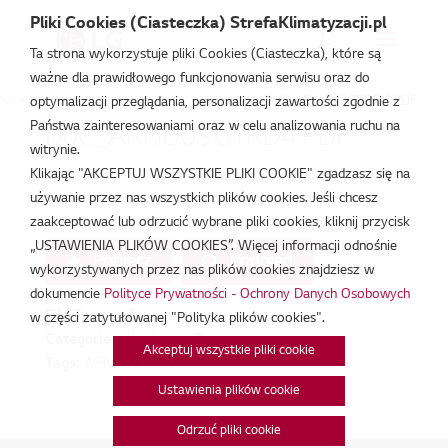
Pliki Cookies (Ciasteczka) StrefaKlimatyzacji.pl
Ta strona wykorzystuje pliki Cookies (Ciasteczka), które są
ważne dla prawidłowego funkcjonowania serwisu oraz do
Strefa Klimatyzacji
/
Deklaracja Zgodności
/
DoC_ARNU09GTRD4.PDF
optymalizacji przeglądania, personalizacji zawartości zgodnie z
Państwa zainteresowaniami oraz w celu analizowania ruchu na
DoC_ARNU09GTRD4.PDF
witrynie.
Klikając "AKCEPTUJ WSZYSTKIE PLIKI COOKIE" zgadzasz się na
lut 18, 2026
używanie przez nas wszystkich plików cookies. Jeśli chcesz
zaakceptować lub odrzucić wybrane pliki cookies, kliknij przycisk
„USTAWIENIA PLIKÓW COOKIES”. Więcej informacji odnośnie
Pobierz
Podgląd
wykorzystywanych przez nas plików cookies znajdziesz w
dokumencie
Polityce Prywatności - Ochrony Danych Osobowych
File Type:
pdf
w części zatytułowanej "Polityka plików cookies".
Categories:
Deklaracja Zgodności
Akceptuj wszystkie pliki cookie
Tags:
ARNU09GTRD4
Ustawienia plików cookie
Odrzuć pliki cookie