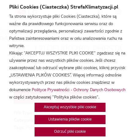
Pliki Cookies (Ciasteczka) StrefaKlimatyzacji.pl
Ta strona wykorzystuje pliki Cookies (Ciasteczka), które są
ważne dla prawidłowego funkcjonowania serwisu oraz do
Strefa Klimatyzacji
/
Deklaracja Zgodności
/
optymalizacji przeglądania, personalizacji zawartości zgodnie z
DoC_17LQEU0028D_PHRSTA0.pdf
Państwa zainteresowaniami oraz w celu analizowania ruchu na
witrynie.
DoC_17LQEU0028D_PHRSTA
Klikając "AKCEPTUJ WSZYSTKIE PLIKI COOKIE" zgadzasz się na
0.pdf
używanie przez nas wszystkich plików cookies. Jeśli chcesz
zaakceptować lub odrzucić wybrane pliki cookies, kliknij przycisk
lut 18, 2026
„USTAWIENIA PLIKÓW COOKIES”. Więcej informacji odnośnie
wykorzystywanych przez nas plików cookies znajdziesz w
dokumencie
Polityce Prywatności - Ochrony Danych Osobowych
Pobierz
Podgląd
w części zatytułowanej "Polityka plików cookies".
Akceptuj wszystkie pliki cookie
File Type:
pdf
Ustawienia plików cookie
Categories:
Deklaracja Zgodności
Tags:
PHRSTA0
Odrzuć pliki cookie