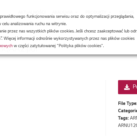
AKTUALNOŚCI
AKADEMIA
PRODUKTY
SERWIS
a prawidłowego funkcjonowania serwisu oraz do optymalizacji przeglądania,
celu analizowania ruchu na witrynie.
2.pdf
e przez nas wszystkich plików cookies. Jeśli chcesz zaakceptować lub odr
”. Więcej informacji odnośnie wykorzystywanych przez nas plików cookies
obowych
w części zatytułowanej "Polityka plików cookies".
QAA2.pdf
P
File Type
Categori
Tags:
AR
ARNU12