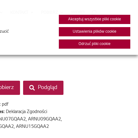
KONTAKT
POBIERZ
WIDEO
Akceptuj wszystkie pliki cookie
zucić
Ustawienia plików cookie
Odrzuć pliki cookie
obierz
Podgląd
:
pdf
es:
Deklaracja Zgodności
NU07GQAA2, ARNU09GQAA2,
GQAA2, ARNU15GQAA2