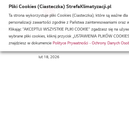
Pliki Cookies (Ciasteczka) StrefaKlimatyzacji.pl
Ta strona wykorzystuje pliki Cookies (Ciasteczka), które są ważne dl
personalizacji zawartości zgodnie z Państwa zainteresowaniami oraz w 
Strefa Klimatyzacji
/
Deklaracja Zgodności
/
DoC ARNU07~09~12~15GQAA
Klikając "AKCEPTUJ WSZYSTKIE PLIKI COOKIE" zgadzasz się na używani
wybrane pliki cookies, kliknij przycisk „USTAWIENIA PLIKÓW COOKIES
znajdziesz w dokumencie
Polityce Prywatności - Ochrony Danych Os
DoC ARNU07~09~12~15G
lut 18, 2026