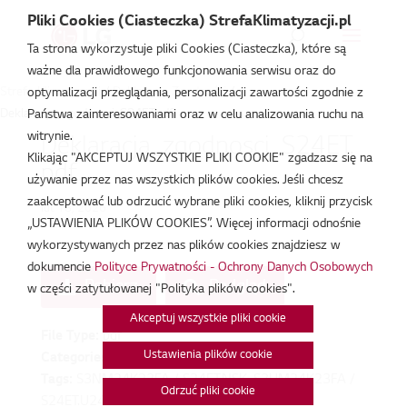
Pliki Cookies (Ciasteczka) StrefaKlimatyzacji.pl
Ta strona wykorzystuje pliki Cookies (Ciasteczka), które są
ważne dla prawidłowego funkcjonowania serwisu oraz do
Strefa Klimatyzacji
/
Deklaracja Zgodności
/
optymalizacji przeglądania, personalizacji zawartości zgodnie z
Deklaracja_zgodnosci_S24ET.pdf
Państwa zainteresowaniami oraz w celu analizowania ruchu na
witrynie.
Deklaracja_zgodnosci_S24ET.
Klikając "AKCEPTUJ WSZYSTKIE PLIKI COOKIE" zgadzasz się na
pdf
używanie przez nas wszystkich plików cookies. Jeśli chcesz
zaakceptować lub odrzucić wybrane pliki cookies, kliknij przycisk
lut 18, 2026
„USTAWIENIA PLIKÓW COOKIES”. Więcej informacji odnośnie
wykorzystywanych przez nas plików cookies znajdziesz w
dokumencie
Polityce Prywatności - Ochrony Danych Osobowych
Pobierz
Podgląd
w części zatytułowanej "Polityka plików cookies".
Akceptuj wszystkie pliki cookie
File Type:
pdf
Ustawienia plików cookie
Categories:
Deklaracja Zgodności
Tags:
S3NM24K23FA / S24ET.NSK, S3UM24K23FA /
Odrzuć pliki cookie
S24ET.U24