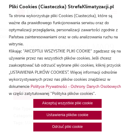
Pliki Cookies (Ciasteczka) StrefaKlimatyzacji.pl
Ta strona wykorzystuje pliki Cookies (Ciasteczka), które są
ważne dla prawidłowego funkcjonowania serwisu oraz do
Strefa Klimatyzacji
/
Deklaracja Zgodności
/
optymalizacji przeglądania, personalizacji zawartości zgodnie z
Deklaracja_Zgodnosci_MA09AH1.pdf
Państwa zainteresowaniami oraz w celu analizowania ruchu na
witrynie.
Deklaracja_Zgodnosci_MA09
Klikając "AKCEPTUJ WSZYSTKIE PLIKI COOKIE" zgadzasz się na
AH1.pdf
używanie przez nas wszystkich plików cookies. Jeśli chcesz
zaakceptować lub odrzucić wybrane pliki cookies, kliknij przycisk
lut 18, 2026
„USTAWIENIA PLIKÓW COOKIES”. Więcej informacji odnośnie
wykorzystywanych przez nas plików cookies znajdziesz w
dokumencie
Polityce Prywatności - Ochrony Danych Osobowych
Pobierz
Podgląd
w części zatytułowanej "Polityka plików cookies".
Akceptuj wszystkie pliki cookie
File Type:
pdf
Ustawienia plików cookie
Categories:
Deklaracja Zgodności
Tags:
MA09AH1
Odrzuć pliki cookie