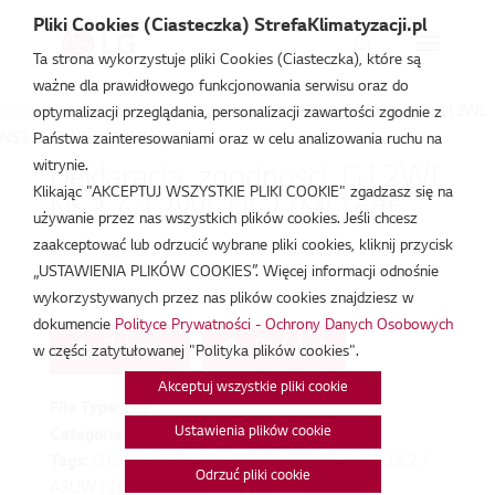
Pliki Cookies (Ciasteczka) StrefaKlimatyzacji.pl
Ta strona wykorzystuje pliki Cookies (Ciasteczka), które są
ważne dla prawidłowego funkcjonowania serwisu oraz do
Strefa Klimatyzacji
/
Deklaracja Zgodności
/
Deklaracja_zgodnosci_G12WL
optymalizacji przeglądania, personalizacji zawartości zgodnie z
NS3, G12WL UL2 (ML).pdf
Państwa zainteresowaniami oraz w celu analizowania ruchu na
witrynie.
Deklaracja_zgodnosci_G12WL
Klikając "AKCEPTUJ WSZYSTKIE PLIKI COOKIE" zgadzasz się na
NS3, G12WL UL2 (ML).pdf
używanie przez nas wszystkich plików cookies. Jeśli chcesz
zaakceptować lub odrzucić wybrane pliki cookies, kliknij przycisk
lut 18, 2026
„USTAWIENIA PLIKÓW COOKIES”. Więcej informacji odnośnie
wykorzystywanych przez nas plików cookies znajdziesz w
dokumencie
Polityce Prywatności - Ochrony Danych Osobowych
Pobierz
Podgląd
w części zatytułowanej "Polityka plików cookies".
Akceptuj wszystkie pliki cookie
File Type:
pdf
Ustawienia plików cookie
Categories:
Deklaracja Zgodności
Tags:
G12WL.NS3 / ASNW1263WB0, G12WL.UL2 /
Odrzuć pliki cookie
ASUW1263WB0