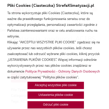
Pliki Cookies (Ciasteczka) StrefaKlimatyzacji.pl
Ta strona wykorzystuje pliki Cookies (Ciasteczka), które są
ważne dla prawidłowego funkcjonowania serwisu oraz do
Strefa Klimatyzacji
/
Deklaracja Zgodności
/
optymalizacji przeglądania, personalizacji zawartości zgodnie z
Deklaracja_zgodnosci_AC18SQ.NSK.pdf
Państwa zainteresowaniami oraz w celu analizowania ruchu na
witrynie.
Deklaracja_zgodnosci_AC18S
Klikając "AKCEPTUJ WSZYSTKIE PLIKI COOKIE" zgadzasz się na
Q.NSK.pdf
używanie przez nas wszystkich plików cookies. Jeśli chcesz
zaakceptować lub odrzucić wybrane pliki cookies, kliknij przycisk
lut 18, 2026
„USTAWIENIA PLIKÓW COOKIES”. Więcej informacji odnośnie
wykorzystywanych przez nas plików cookies znajdziesz w
dokumencie
Polityce Prywatności - Ochrony Danych Osobowych
Pobierz
Podgląd
w części zatytułowanej "Polityka plików cookies".
Akceptuj wszystkie pliki cookie
File Type:
pdf
Ustawienia plików cookie
Categories:
Deklaracja Zgodności
Tags:
AC18SQ.NSK / S3NM18KLSZA
Odrzuć pliki cookie