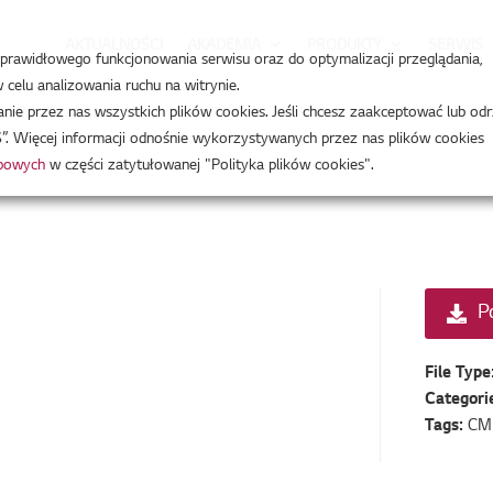
AKTUALNOŚCI
AKADEMIA
PRODUKTY
SERWIS
a prawidłowego funkcjonowania serwisu oraz do optymalizacji przeglądania,
celu analizowania ruchu na witrynie.
e przez nas wszystkich plików cookies. Jeśli chcesz zaakceptować lub odr
”. Więcej informacji odnośnie wykorzystywanych przez nas plików cookies
obowych
w części zatytułowanej "Polityka plików cookies".
P
File Type
Categori
Tags:
CM