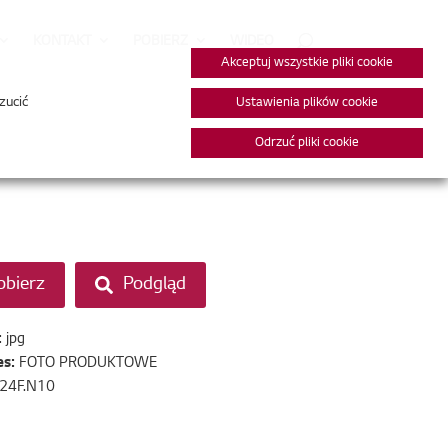
KONTAKT
POBIERZ
WIDEO
Akceptuj wszystkie pliki cookie
zucić
Ustawienia plików cookie
Odrzuć pliki cookie
obierz
Podgląd
:
jpg
es:
FOTO PRODUKTOWE
24F.N10