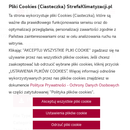
Pliki Cookies (Ciasteczka) StrefaKlimatyzacji.pl
Ta strona wykorzystuje pliki Cookies (Ciasteczka), które są
ważne dla prawidłowego funkcjonowania serwisu oraz do
Strefa Klimatyzacji
/
Etykieta Energetyczna
/
A12FT-
optymalizacji przeglądania, personalizacji zawartości zgodnie z
172×300._pHi3uC6KHb99.thumb.jpg
Państwa zainteresowaniami oraz w celu analizowania ruchu na
witrynie.
A12FT-
Klikając "AKCEPTUJ WSZYSTKIE PLIKI COOKIE" zgadzasz się na
172×300._pHi3uC6KHb99.th
używanie przez nas wszystkich plików cookies. Jeśli chcesz
umb.jpg
zaakceptować lub odrzucić wybrane pliki cookies, kliknij przycisk
„USTAWIENIA PLIKÓW COOKIES”. Więcej informacji odnośnie
lut 18, 2026
wykorzystywanych przez nas plików cookies znajdziesz w
dokumencie
Polityce Prywatności - Ochrony Danych Osobowych
w części zatytułowanej "Polityka plików cookies".
Pobierz
Podgląd
Akceptuj wszystkie pliki cookie
Ustawienia plików cookie
File Type:
jpg
Categories:
Etykieta Energetyczna
Odrzuć pliki cookie