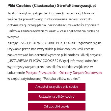
Pliki Cookies (Ciasteczka) StrefaKlimatyzacji.pl
Ta strona wykorzystuje pliki Cookies (Ciasteczka), które są
ważne dla prawidłowego funkcjonowania serwisu oraz do
Strefa Klimatyzacji
/
Baza Wiedzy
/
Realizacje
/
LG NeON 2
optymalizacji przeglądania, personalizacji zawartości zgodnie z
/ Darsun Solar / Zamość
Państwa zainteresowaniami oraz w celu analizowania ruchu na
witrynie.
LG NeON 2 / Darsun Solar /
Klikając "AKCEPTUJ WSZYSTKIE PLIKI COOKIE" zgadzasz się na
Zamość
używanie przez nas wszystkich plików cookies. Jeśli chcesz
zaakceptować lub odrzucić wybrane pliki cookies, kliknij przycisk
lis 15, 2021
„USTAWIENIA PLIKÓW COOKIES”. Więcej informacji odnośnie
wykorzystywanych przez nas plików cookies znajdziesz w
dokumencie
Polityce Prywatności - Ochrony Danych Osobowych
w części zatytułowanej "Polityka plików cookies".
Akceptuj wszystkie pliki cookie
Ustawienia plików cookie
Odrzuć pliki cookie