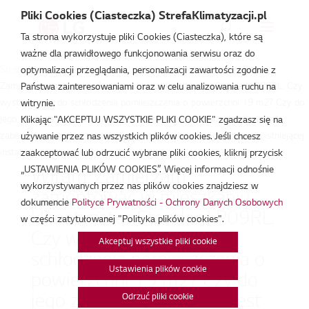
Pliki Cookies (Ciasteczka) StrefaKlimatyzacji.pl
Ta strona wykorzystuje pliki Cookies (Ciasteczka), które są
ważne dla prawidłowego funkcjonowania serwisu oraz do
Strefa Klimatyzacji
/
Baza Wiedzy
/
Pytanie do eksperta
/
Witam.
optymalizacji przeglądania, personalizacji zawartości zgodnie z
Zamierzam zamontować w mieszkaniu klimatyzator Standard P09RL. Czy
Państwa zainteresowaniami oraz w celu analizowania ruchu na
wystarczy on do schłodzenia pomieszczenia o powierzchni 19 m2? Czy do
witrynie.
jego zasilenia potrzebne jest niezależny obwód (osobne zasilanie od
Klikając "AKCEPTUJ WSZYSTKIE PLIKI COOKIE" zgadzasz się na
zabezpieczenia do urządzenia) czy też może być podłączona do istniejącej
używanie przez nas wszystkich plików cookies. Jeśli chcesz
instalacji elektrycznej ?
zaakceptować lub odrzucić wybrane pliki cookies, kliknij przycisk
„USTAWIENIA PLIKÓW COOKIES”. Więcej informacji odnośnie
Witam. Zamierzam
wykorzystywanych przez nas plików cookies znajdziesz w
zamontować w mieszkaniu
dokumencie
Polityce Prywatności - Ochrony Danych Osobowych
klimatyzator Standard P09RL.
w części zatytułowanej "Polityka plików cookies".
Czy wystarczy on do
Akceptuj wszystkie pliki cookie
schłodzenia pomieszczenia o
Ustawienia plików cookie
powierzchni 19 m2? Czy do
jego zasilenia potrzebne jest
Odrzuć pliki cookie