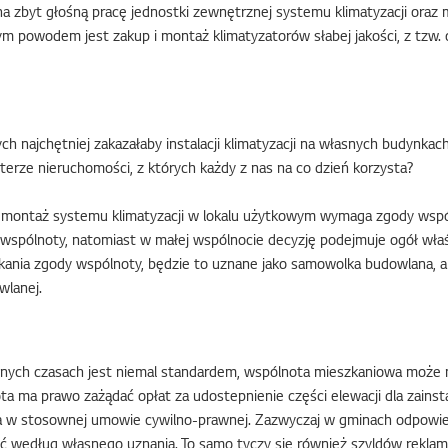
 na zbyt głośną pracę jednostki zewnętrznej systemu klimatyzacji oraz
zym powodem jest zakup i montaż klimatyzatorów słabej jakości, z tz
najchętniej zakazałaby instalacji klimatyzacji na własnych budynkach.
terze nieruchomości, z których każdy z nas na co dzień korzysta?
, montaż systemu klimatyzacji w lokalu użytkowym wymaga zgody wspó
spólnoty, natomiast w małej wspólnocie decyzję podejmuje ogół właści
skania zgody wspólnoty, będzie to uznane jako samowolka budowlana, 
wlanej.
cnych czasach jest niemal standardem, wspólnota mieszkaniowa może n
 ma prawo zażądać opłat za udostepnienie części elewacji dla zainsta
a w stosownej umowie cywilno-prawnej. Zazwyczaj w gminach odpowied
ić według własnego uznania. To samo tyczy się również szyldów rekla