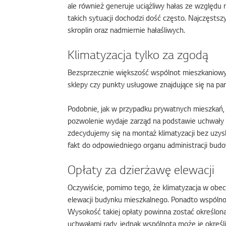
ale również generuje uciążliwy hałas ze względu
takich sytuacji dochodzi dość często. Najczęsts
skroplin oraz nadmiernie hałaśliwych.
Klimatyzacja tylko za zgodą
Bezsprzecznie większość wspólnot mieszkaniowych 
sklepy czy punkty usługowe znajdujące się na par
Podobnie, jak w przypadku prywatnych mieszkań
pozwolenie wydaje zarząd na podstawie uchwały w
zdecydujemy się na montaż klimatyzacji bez uzy
fakt do odpowiedniego organu administracji budo
Opłaty za dzierżawę elewacji
Oczywiście, pomimo tego, że klimatyzacja w obe
elewacji budynku mieszkalnego. Ponadto wspólnota
Wysokość takiej opłaty powinna zostać określon
uchwałami rady, jednak wspólnota może je określ