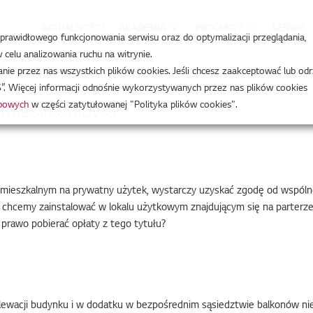
AKTUALNOŚCI
AKADEMIA
PRODUKTY
SERWIS
a prawidłowego funkcjonowania serwisu oraz do optymalizacji przeglądania,
celu analizowania ruchu na witrynie.
ólnota mieszkaniowa
e przez nas wszystkich plików cookies. Jeśli chcesz zaakceptować lub odr
”. Więcej informacji odnośnie wykorzystywanych przez nas plików cookies
obowych
w części zatytułowanej "Polityka plików cookies".
a mieszkaniowa
ieszkalnym na prywatny użytek, wystarczy uzyskać zgodę od wspólnot
em chcemy zainstalować w lokalu użytkowym znajdującym się na parter
prawo pobierać opłaty z tego tytułu?
lewacji budynku i w dodatku w bezpośrednim sąsiedztwie balkonów nie