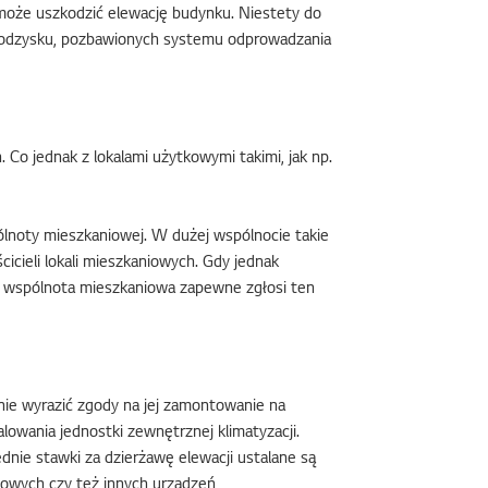
 może uszkodzić elewację budynku. Niestety do
w. odzysku, pozbawionych systemu odprowadzania
 Co jednak z lokalami użytkowymi takimi, jak np.
lnoty mieszkaniowej. W dużej wspólnocie takie
cieli lokali mieszkaniowych. Gdy jednak
a wspólnota mieszkaniowa zapewne zgłosi ten
ie wyrazić zgody na jej zamontowanie na
lowania jednostki zewnętrznej klimatyzacji.
nie stawki za dzierżawę elewacji ustalane są
mowych czy też innych urządzeń