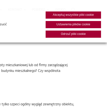
KONTAKT
POBIERZ
WIDEO
Akceptuj wszystkie pliki cookie
zucić
Ustawienia plików cookie
Odrzuć pliki cookie
y mieszkaniowej lub od firmy zarządzającej
ze budynku mieszkalnego? Czy wspólnota
 tylko szpeci ogólny wygląd zewnętrzny obiektu,