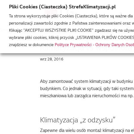
Pliki Cookies (Ciasteczka) StrefaKlimatyzacji.pl
Ta strona wykorzystuje pliki Cookies (Ciasteczka), które są ważne dl
personalizacji zawartości zgodnie z Państwa zainteresowaniami oraz w 
Strefa Klimatyzacji
/
Baza Wiedzy
/
Porady eksperta
/
Klimatyzacja vs wsp
Klikając "AKCEPTUJ WSZYSTKIE PLIKI COOKIE" zgadzasz się na używani
wybrane pliki cookies, kliknij przycisk „USTAWIENIA PLIKÓW COOKIES
znajdziesz w dokumencie
Polityce Prywatności - Ochrony Danych Os
Klimatyzacja vs wspólnot
wrz 28, 2016
Aby zamontować system klimatyzacji w budynku m
budynkiem. Co jednak w sytuacji, gdy taki syst
mieszkaniowa lub zarządca nieruchomości ma np. 
Klimatyzacja „z odzysku”
Zapewne dla wielu osób montaż klimatyzacji na e