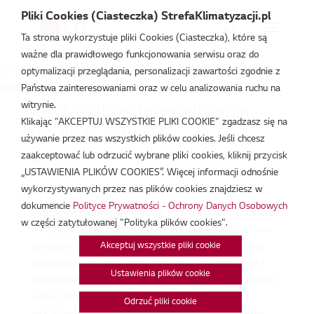
Pliki Cookies (Ciasteczka) StrefaKlimatyzacji.pl
Ta strona wykorzystuje pliki Cookies (Ciasteczka), które są
ważne dla prawidłowego funkcjonowania serwisu oraz do
Strefa Klimatyzacji
/
Baza Wiedzy
/
Porady eksperta
/
Kiedy należy
optymalizacji przeglądania, personalizacji zawartości zgodnie z
bezzwłocznie wezwać serwis?
Państwa zainteresowaniami oraz w celu analizowania ruchu na
witrynie.
Kiedy należy bezzwłocznie
Klikając "AKCEPTUJ WSZYSTKIE PLIKI COOKIE" zgadzasz się na
wezwać serwis?
używanie przez nas wszystkich plików cookies. Jeśli chcesz
zaakceptować lub odrzucić wybrane pliki cookies, kliknij przycisk
sie 21, 2013
„USTAWIENIA PLIKÓW COOKIES”. Więcej informacji odnośnie
wykorzystywanych przez nas plików cookies znajdziesz w
dokumencie
Polityce Prywatności - Ochrony Danych Osobowych
Przede wszystkim, by uniknąć wszelkich awarii i usterek
w części zatytułowanej "Polityka plików cookies".
klimatyzacji oraz pozbyć się ewentualnych problemów
Akceptuj wszystkie pliki cookie
związanych z pogorszeniem się wydajności działania
urządzenia, system klimatyzacji musi być regularnie i
Ustawienia plików cookie
profesjonalnie sprawdzany i czyszczony. W specjalnych
sytuacjach obsługa w takim zakresie musi być
Odrzuć pliki cookie