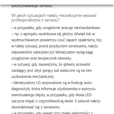
wykonywana przez wykwalifikowanych pracowników
autoryzowanego serwisu.
W jakich sytuacjach należy niezwłocznie wezwać
profesjonalistów z serwisu?
• w przypadku, gdy urządzenie pracuje niestandardowo
– np. z agregatu wydobywa się głośny dźwięk lub w
wydmuchiwanym powietrzu czuć zapach spalenizny, itp.;
w takiej sytuacji, przed przybyciem serwisanta, należy
odpowiednio zabezpieczyć klimatyzator wyłączając
urządzenie oraz bezpiecznik obwodu;
• w sytuacji, gdy zauważymy, że główny przewód
zasilający jest zbyt gorący lub widoczne są na nim
uszkodzenia mechaniczne;
• klimatyzatory LG wyposażone są w funkcję auto-
diagnostyki, która informuje użytkownika o wykryciu
ewentualnego błędu; w przypadku, gdy dioda LED
zaczyna migać z częstotliwością około 3 sekund należy
skontaktować się z serwisem;
• w przypadku, gdy nawet przy małej wilgotności z