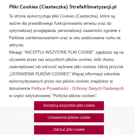
Pliki Cookies (Ciasteczka) StrefaKlimatyzacji.pl
Ta strona wykorzystuje pliki Cookies (Ciasteczka), które są
ważne dla prawidłowego funkcjonowania serwisu oraz do
Strefa Klimatyzacji
/
Baza wiedzy
/
Materiały do pobrania
/
optymalizacji przeglądania, personalizacji zawartości zgodnie z
Marketingowe
Państwa zainteresowaniami oraz w celu analizowania ruchu na
witrynie.
Klikając "AKCEPTUJ WSZYSTKIE PLIKI COOKIE" zgadzasz się na
używanie przez nas wszystkich plików cookies. Jeśli chcesz
zaakceptować lub odrzucić wybrane pliki cookies, kliknij przycisk
Marketingowe
„USTAWIENIA PLIKÓW COOKIES”. Więcej informacji odnośnie
wykorzystywanych przez nas plików cookies znajdziesz w
dokumencie
Polityce Prywatności - Ochrony Danych Osobowych
w części zatytułowanej "Polityka plików cookies".
Akceptuj wszystkie pliki cookie
Polityka Prywatności - Ochrona danych osobowych.
|
Ustawienia plików cookie
Zarządzaj zgodami na pliki cookie
Odrzuć pliki cookie
Połącz: