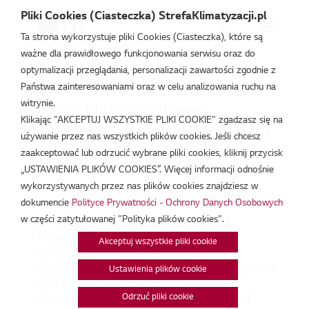
Pliki Cookies (Ciasteczka) StrefaKlimatyzacji.pl
Ta strona wykorzystuje pliki Cookies (Ciasteczka), które są
ważne dla prawidłowego funkcjonowania serwisu oraz do
Strefa Klimatyzacji
/
Baza Wiedzy
/
Lato z klimatyzatorem
optymalizacji przeglądania, personalizacji zawartości zgodnie z
DualCool, zobacz jak to działa
Państwa zainteresowaniami oraz w celu analizowania ruchu na
witrynie.
Lato z klimatyzatorem
Klikając "AKCEPTUJ WSZYSTKIE PLIKI COOKIE" zgadzasz się na
DualCool, zobacz jak to działa
używanie przez nas wszystkich plików cookies. Jeśli chcesz
zaakceptować lub odrzucić wybrane pliki cookies, kliknij przycisk
cze 30, 2020
„USTAWIENIA PLIKÓW COOKIES”. Więcej informacji odnośnie
wykorzystywanych przez nas plików cookies znajdziesz w
dokumencie
Polityce Prywatności - Ochrony Danych Osobowych
w części zatytułowanej "Polityka plików cookies".
Sprawdź, jak działa LG DUALCOOL.
Dowiedz się więcej na temat
Akceptuj wszystkie pliki cookie
najnowszego klimatyzatora z
oczyszczaczem powietrza. Zapewnij sobie
Ustawienia plików cookie
w lato chłodne, świeże powietrze
jednocześnie ze zdrowym wolnym od
Odrzuć pliki cookie