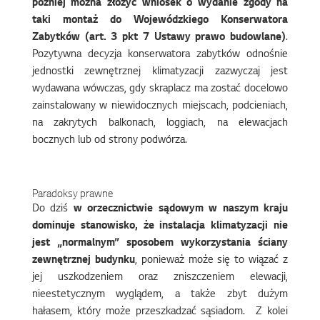
później można złożyć wniosek o wydanie zgody na
taki montaż do Wojewódzkiego Konserwatora
Zabytków (art. 3 pkt 7 Ustawy prawo budowlane)
.
Pozytywna decyzja konserwatora zabytków odnośnie
jednostki zewnętrznej klimatyzacji zazwyczaj jest
wydawana wówczas, gdy skraplacz ma zostać docelowo
zainstalowany w niewidocznych miejscach, podcieniach,
na zakrytych balkonach, loggiach, na elewacjach
bocznych lub od strony podwórza.
Paradoksy prawne
Do dziś
w orzecznictwie sądowym w naszym kraju
dominuje stanowisko, że instalacja klimatyzacji nie
jest „normalnym” sposobem wykorzystania ściany
zewnętrznej budynku
, ponieważ może się to wiązać z
jej uszkodzeniem oraz zniszczeniem elewacji,
nieestetycznym wyglądem, a także zbyt dużym
hałasem, który może przeszkadzać sąsiadom. Z kolei