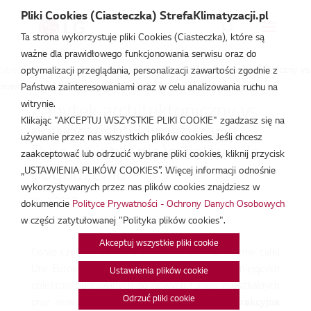
Pliki Cookies (Ciasteczka) StrefaKlimatyzacji.pl
Ta strona wykorzystuje pliki Cookies (Ciasteczka), które są
ważne dla prawidłowego funkcjonowania serwisu oraz do
Strefa Klimatyzacji
/
Baza Wiedzy
/
Artykuły
/
Zabytek architektoniczny vs
optymalizacji przeglądania, personalizacji zawartości zgodnie z
nowoczesna klimatyzacja. Dwa światy (nie)możliwe do pogodzenia?
Państwa zainteresowaniami oraz w celu analizowania ruchu na
witrynie.
Zabytek architektoniczny vs
Klikając "AKCEPTUJ WSZYSTKIE PLIKI COOKIE" zgadzasz się na
nowoczesna klimatyzacja.
używanie przez nas wszystkich plików cookies. Jeśli chcesz
Dwa światy (nie)możliwe do
zaakceptować lub odrzucić wybrane pliki cookies, kliknij przycisk
pogodzenia?
„USTAWIENIA PLIKÓW COOKIES”. Więcej informacji odnośnie
wykorzystywanych przez nas plików cookies znajdziesz w
sty 3, 2017
dokumencie
Polityce Prywatności - Ochrony Danych Osobowych
w części zatytułowanej "Polityka plików cookies".
Akceptuj wszystkie pliki cookie
Coraz częściej zarówno w Polsce, jak i na terenie całej
Unii Europejskiej dokonuje się adaptacji już istniejących
Ustawienia plików cookie
obiektów budowlanych do nowych funkcji mieszkalnych
Odrzuć pliki cookie
oraz nowatorskich wymogów rynkowych.
Atrakcyjna