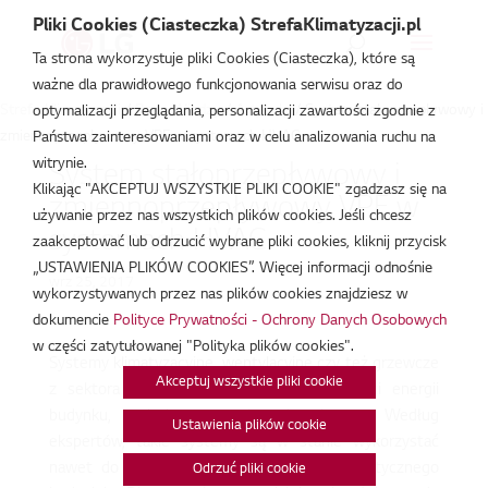
Pliki Cookies (Ciasteczka) StrefaKlimatyzacji.pl
Ta strona wykorzystuje pliki Cookies (Ciasteczka), które są
ważne dla prawidłowego funkcjonowania serwisu oraz do
Strefa Klimatyzacji
/
Baza Wiedzy
/
Artykuły
/
System stałoprzepływowy i
optymalizacji przeglądania, personalizacji zawartości zgodnie z
zmiennoprzepływowy VPF w systemach HVAC
Państwa zainteresowaniami oraz w celu analizowania ruchu na
witrynie.
System stałoprzepływowy i
Klikając "AKCEPTUJ WSZYSTKIE PLIKI COOKIE" zgadzasz się na
zmiennoprzepływowy VPF w
używanie przez nas wszystkich plików cookies. Jeśli chcesz
systemach HVAC
zaakceptować lub odrzucić wybrane pliki cookies, kliknij przycisk
„USTAWIENIA PLIKÓW COOKIES”. Więcej informacji odnośnie
wrz 25, 2017
wykorzystywanych przez nas plików cookies znajdziesz w
dokumencie
Polityce Prywatności - Ochrony Danych Osobowych
w części zatytułowanej "Polityka plików cookies".
Systemy klimatyzacyjne, wentylacyjne czy też grzewcze
Akceptuj wszystkie pliki cookie
z sektora HVAC mogą zużywać duże ilości energii
budynku, w którym zostały zainstalowane. Według
Ustawienia plików cookie
ekspertów, takie systemy są w stanie wykorzystać
nawet do 65 proc. zapotrzebowania energetycznego
Odrzuć pliki cookie