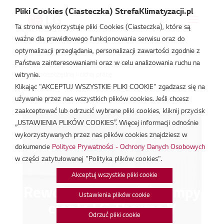
Pliki Cookies (Ciasteczka) StrefaKlimatyzacji.pl
Ta strona wykorzystuje pliki Cookies (Ciasteczka), które są
ważne dla prawidłowego funkcjonowania serwisu oraz do
Strefa Klimatyzacji
/
Baza Wiedzy
/
Artykuły
/
Rewolucyjny
optymalizacji przeglądania, personalizacji zawartości zgodnie z
model pompy ciepła LG Therma V zapewnia
Państwa zainteresowaniami oraz w celu analizowania ruchu na
energooszczędną i cichą pracę
witrynie.
Klikając "AKCEPTUJ WSZYSTKIE PLIKI COOKIE" zgadzasz się na
używanie przez nas wszystkich plików cookies. Jeśli chcesz
zaakceptować lub odrzucić wybrane pliki cookies, kliknij przycisk
„USTAWIENIA PLIKÓW COOKIES”. Więcej informacji odnośnie
wykorzystywanych przez nas plików cookies znajdziesz w
dokumencie
Polityce Prywatności - Ochrony Danych Osobowych
w części zatytułowanej "Polityka plików cookies".
Akceptuj wszystkie pliki cookie
Rewolucyjny model pompy
Ustawienia plików cookie
ciepła LG Therma V
Odrzuć pliki cookie