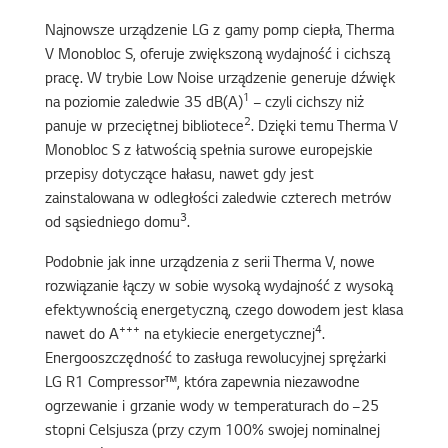
Najnowsze urządzenie LG z gamy pomp ciepła, Therma
V Monobloc S, oferuje zwiększoną wydajność i cichszą
pracę. W trybie Low Noise urządzenie generuje dźwięk
1
na poziomie zaledwie 35 dB(A)
– czyli cichszy niż
2
panuje w przeciętnej bibliotece
. Dzięki temu Therma V
Monobloc S z łatwością spełnia surowe europejskie
przepisy dotyczące hałasu, nawet gdy jest
zainstalowana w odległości zaledwie czterech metrów
3
od sąsiedniego domu
.
Podobnie jak inne urządzenia z serii Therma V, nowe
rozwiązanie łączy w sobie wysoką wydajność z wysoką
efektywnością energetyczną, czego dowodem jest klasa
+++
4
nawet do A
na etykiecie energetycznej
.
Energooszczędność to zasługa rewolucyjnej sprężarki
LG R1 Compressor™, która zapewnia niezawodne
ogrzewanie i grzanie wody w temperaturach do –25
stopni Celsjusza (przy czym 100% swojej nominalnej