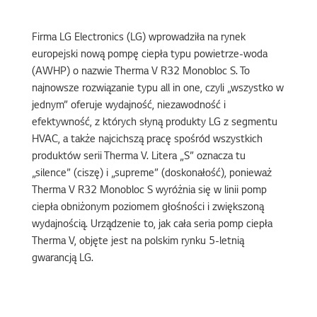
Firma LG Electronics (LG) wprowadziła na rynek
europejski nową pompę ciepła typu powietrze-woda
(AWHP) o nazwie Therma V R32 Monobloc S. To
najnowsze rozwiązanie typu all in one, czyli „wszystko w
jednym” oferuje wydajność, niezawodność i
efektywność, z których słyną produkty LG z segmentu
HVAC, a także najcichszą pracę spośród wszystkich
produktów serii Therma V. Litera „S” oznacza tu
„silence” (ciszę) i „supreme” (doskonałość), ponieważ
Therma V R32 Monobloc S wyróżnia się w linii pomp
ciepła obniżonym poziomem głośności i zwiększoną
wydajnością. Urządzenie to, jak cała seria pomp ciepła
Therma V, objęte jest na polskim rynku 5-letnią
gwarancją LG.