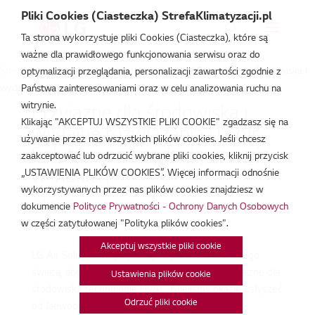
Pliki Cookies (Ciasteczka) StrefaKlimatyzacji.pl
Ta strona wykorzystuje pliki Cookies (Ciasteczka), które są
ważne dla prawidłowego funkcjonowania serwisu oraz do
Strefa Klimatyzacji
/
Baza Wiedzy
/
Artykuły
/
Przyjazne dla środowiska i
optymalizacji przeglądania, personalizacji zawartości zgodnie z
wydajne rozwiązania LG Air Solution oszczędzają energię w Indiach
Państwa zainteresowaniami oraz w celu analizowania ruchu na
witrynie.
Przyjazne dla środowiska i
Klikając "AKCEPTUJ WSZYSTKIE PLIKI COOKIE" zgadzasz się na
wydajne rozwiązania LG Air
używanie przez nas wszystkich plików cookies. Jeśli chcesz
Solution oszczędzają energię
zaakceptować lub odrzucić wybrane pliki cookies, kliknij przycisk
w Indiach
„USTAWIENIA PLIKÓW COOKIES”. Więcej informacji odnośnie
wykorzystywanych przez nas plików cookies znajdziesz w
paź 22, 2018
dokumencie
Polityce Prywatności - Ochrony Danych Osobowych
w części zatytułowanej "Polityka plików cookies".
Akceptuj wszystkie pliki cookie
LG Air Solution współpracuje z partnerami z całego
świata, aby dostarczać energooszczędne i przyjazne dla
Ustawienia plików cookie
środowiska technologie
HVAC
. Mieliśmy okazję usłyszeć
Odrzuć pliki cookie
od Jaewoong An z zespołu ds. komunikacji