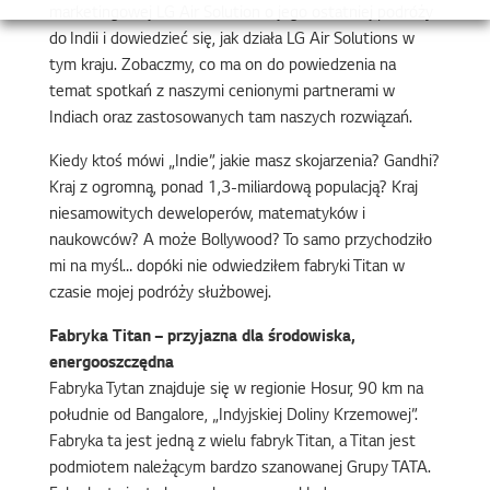
marketingowej LG Air Solution o jego ostatniej podróży
do Indii i dowiedzieć się, jak działa LG Air Solutions w
tym kraju. Zobaczmy, co ma on do powiedzenia na
temat spotkań z naszymi cenionymi partnerami w
Indiach oraz zastosowanych tam naszych rozwiązań.
Kiedy ktoś mówi „Indie”, jakie masz skojarzenia? Gandhi?
Kraj z ogromną, ponad 1,3-miliardową populacją? Kraj
niesamowitych deweloperów, matematyków i
naukowców? A może Bollywood? To samo przychodziło
mi na myśl… dopóki nie odwiedziłem fabryki Titan w
czasie mojej podróży służbowej.
Fabryka Titan – przyjazna dla środowiska,
energooszczędna
Fabryka Tytan znajduje się w regionie Hosur, 90 km na
południe od Bangalore, „Indyjskiej Doliny Krzemowej”.
Fabryka ta jest jedną z wielu fabryk Titan, a Titan jest
podmiotem należącym bardzo szanowanej Grupy TATA.