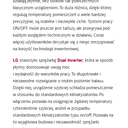
działają płynnie, bez skoków tak powszechnych
klasycznym urządzeniom. To duża różnica, dzięki której
regulują temperaturę pomieszczeń o wiele bardziej
precyzyjnie, są stabilne i niezwykle ciche. System pracy
ON/OFF może jeszcze jest tańszy, ale przegrywa pod
każdym względem technicznym w działaniu. Coraz
więcej użytkowników decyduje się z niego zrezygnować
na korzyść technologii inwerterowej.
LG
stworzyło sprężarkę
Dual Inverter
, która w sposób
płynny dostosowuje swoją moc
i wydajność do warunków pracy. To długotrwałe i
niezawodne rozwiązanie o niskim poziomie hałasu.
Dzięki niej, urządzenie szybciej schładza pomieszczenie
w stosunku do standardowych klimatyzatorów. Po
włączeniu pozwala na osiągnięcie żądanej temperatury
czterokrotnie szybciej, aniżeli w przypadku
standardowych klimatyzatorów typu on/off. Pozwala na
to wyjątkowa budowa i niezawodność sprężarki