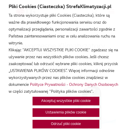
Pliki Cookies (Ciasteczka) StrefaKlimatyzacji.pl
Ta strona wykorzystuje pliki Cookies (Ciasteczka), które są
ważne dla prawidłowego funkcjonowania serwisu oraz do
Strefa Klimatyzacji
/
Baza Wiedzy
/
Artykuły
/
Nowoczesne
optymalizacji przeglądania, personalizacji zawartości zgodnie z
Klimatyzatory inwerterowe
Państwa zainteresowaniami oraz w celu analizowania ruchu na
witrynie.
Nowoczesne Klimatyzatory
Klikając "AKCEPTUJ WSZYSTKIE PLIKI COOKIE" zgadzasz się na
inwerterowe
używanie przez nas wszystkich plików cookies. Jeśli chcesz
zaakceptować lub odrzucić wybrane pliki cookies, kliknij przycisk
sty 14, 2019
„USTAWIENIA PLIKÓW COOKIES”. Więcej informacji odnośnie
wykorzystywanych przez nas plików cookies znajdziesz w
dokumencie
Polityce Prywatności - Ochrony Danych Osobowych
w części zatytułowanej "Polityka plików cookies".
Akceptuj wszystkie pliki cookie
Ustawienia plików cookie
Odrzuć pliki cookie