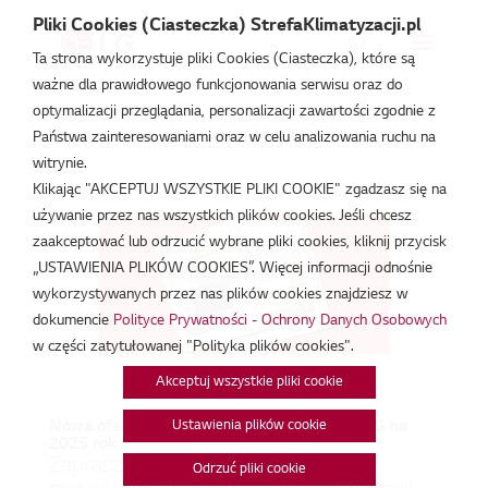
Pliki Cookies (Ciasteczka) StrefaKlimatyzacji.pl
Ta strona wykorzystuje pliki Cookies (Ciasteczka), które są
ważne dla prawidłowego funkcjonowania serwisu oraz do
Strefa Klimatyzacji
/
Baza Wiedzy
/
Artykuły
/
Nowa oferta
optymalizacji przeglądania, personalizacji zawartości zgodnie z
klimatyzatorów i pomp ciepła LG na 2025 rok
Państwa zainteresowaniami oraz w celu analizowania ruchu na
witrynie.
Klikając "AKCEPTUJ WSZYSTKIE PLIKI COOKIE" zgadzasz się na
używanie przez nas wszystkich plików cookies. Jeśli chcesz
zaakceptować lub odrzucić wybrane pliki cookies, kliknij przycisk
„USTAWIENIA PLIKÓW COOKIES”. Więcej informacji odnośnie
wykorzystywanych przez nas plików cookies znajdziesz w
dokumencie
Polityce Prywatności - Ochrony Danych Osobowych
w części zatytułowanej "Polityka plików cookies".
Akceptuj wszystkie pliki cookie
Ustawienia plików cookie
Nowa oferta klimatyzatorów i pomp ciepła LG na
2025 rok
Zapraszamy do zapoznania się z
Odrzuć pliki cookie