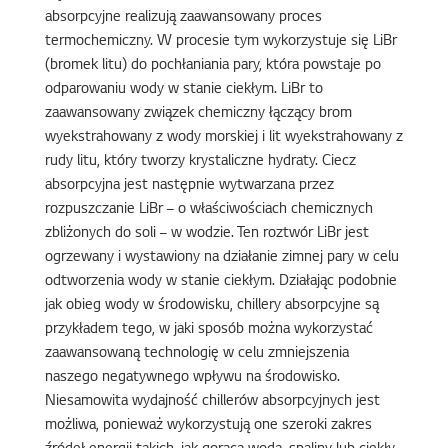
absorpcyjne realizują zaawansowany proces
termochemiczny. W procesie tym wykorzystuje się LiBr
(bromek litu) do pochłaniania pary, która powstaje po
odparowaniu wody w stanie ciekłym. LiBr to
zaawansowany związek chemiczny łączący brom
wyekstrahowany z wody morskiej i lit wyekstrahowany z
rudy litu, który tworzy krystaliczne hydraty. Ciecz
absorpcyjna jest następnie wytwarzana przez
rozpuszczanie LiBr – o właściwościach chemicznych
zbliżonych do soli – w wodzie. Ten roztwór LiBr jest
ogrzewany i wystawiony na działanie zimnej pary w celu
odtworzenia wody w stanie ciekłym. Działając podobnie
jak obieg wody w środowisku, chillery absorpcyjne są
przykładem tego, w jaki sposób można wykorzystać
zaawansowaną technologię w celu zmniejszenia
naszego negatywnego wpływu na środowisko.
Niesamowita wydajność chillerów absorpcyjnych jest
możliwa, ponieważ wykorzystują one szeroki zakres