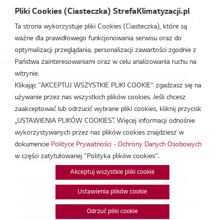
Pliki Cookies (Ciasteczka) StrefaKlimatyzacji.pl
Ta strona wykorzystuje pliki Cookies (Ciasteczka), które są
ważne dla prawidłowego funkcjonowania serwisu oraz do
Strefa Klimatyzacji
/
Baza Wiedzy
/
Artykuły
/
Nie pozwalaj na
optymalizacji przeglądania, personalizacji zawartości zgodnie z
marnowanie ciepła
Państwa zainteresowaniami oraz w celu analizowania ruchu na
witrynie.
Nie pozwalaj na marnowanie
Klikając "AKCEPTUJ WSZYSTKIE PLIKI COOKIE" zgadzasz się na
ciepła
używanie przez nas wszystkich plików cookies. Jeśli chcesz
zaakceptować lub odrzucić wybrane pliki cookies, kliknij przycisk
paź 18, 2018
„USTAWIENIA PLIKÓW COOKIES”. Więcej informacji odnośnie
wykorzystywanych przez nas plików cookies znajdziesz w
dokumencie
Polityce Prywatności - Ochrony Danych Osobowych
Chillery
absorpcyjne LG zwiększają możliwości
w części zatytułowanej "Polityka plików cookies".
recyklingu
Akceptuj wszystkie pliki cookie
Wszyscy znają zalety recyklingu. Od najmłodszych lat
Ustawienia plików cookie
uczymy się, że każda nasza decyzja w tej sprawie
pomaga planecie. Mówi się nam, że każda butelka, którą
Odrzuć pliki cookie
zwracamy, każdy skrawek papieru, który ponownie