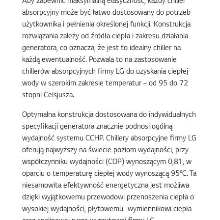
Aby zapewnić maksymalną elasyczność, każdy chiller
absorpcyjny może być łatwo dostosowany do potrzeb
użytkownika i pełnienia określonej funkcji. Konstrukcja
rozwiązania zależy od źródła ciepła i zakresu działania
generatora, co oznacza, że jest to idealny chiller na
każdą ewentualność. Pozwala to na zastosowanie
chillerów absorpcyjnych firmy LG do uzyskania ciepłej
wody w szerokim zakresie temperatur – od 95 do 72
stopni Celsjusza.
Optymalna konstrukcja dostosowana do indywidualnych
specyfikacji generatora znacznie podnosi ogólną
wydajność systemu CCHP. Chillery absorpcyjne firmy LG
oferują najwyższy na świecie poziom wydajności, przy
współczynniku wydajności (COP) wynoszącym 0,81, w
oparciu o temperaturę ciepłej wody wynoszącą 95°C. Ta
niesamowita efektywność energetyczna jest możliwa
dzięki wyjątkowemu przewodowi przenoszenia ciepła o
wysokiej wydajności, płytowemu wymiennikowi ciepła