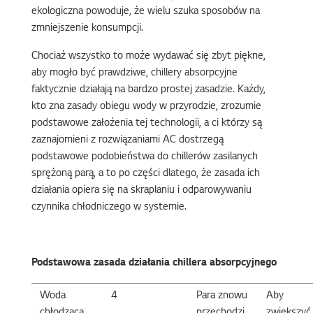
ekologiczna powoduje, że wielu szuka sposobów na
zmniejszenie konsumpcji.
Chociaż wszystko to może wydawać się zbyt piękne,
aby mogło być prawdziwe, chillery absorpcyjne
faktycznie działają na bardzo prostej zasadzie. Każdy,
kto zna zasady obiegu wody w przyrodzie, zrozumie
podstawowe założenia tej technologii, a ci którzy są
zaznajomieni z rozwiązaniami AC dostrzegą
podstawowe podobieństwa do chillerów zasilanych
sprężoną parą, a to po części dlatego, że zasada ich
działania opiera się na skraplaniu i odparowywaniu
czynnika chłodniczego w systemie.
Podstawowa zasada działania chillera
absorpcyjnego
Woda
4
Para znowu
Aby