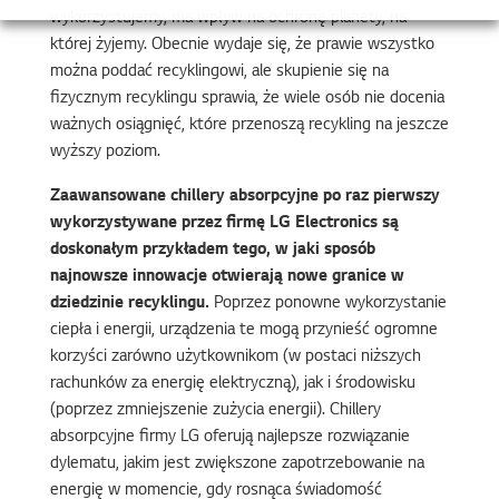
wykorzystujemy, ma wpływ na ochronę planety, na
której żyjemy. Obecnie wydaje się, że prawie wszystko
można poddać recyklingowi, ale skupienie się na
fizycznym recyklingu sprawia, że wiele osób nie docenia
ważnych osiągnięć, które przenoszą recykling na jeszcze
wyższy poziom.
Zaawansowane chillery absorpcyjne po raz pierwszy
wykorzystywane przez firmę LG Electronics są
doskonałym przykładem tego, w jaki sposób
najnowsze innowacje otwierają nowe granice w
dziedzinie recyklingu.
Poprzez ponowne wykorzystanie
ciepła i energii, urządzenia te mogą przynieść ogromne
korzyści zarówno użytkownikom (w postaci niższych
rachunków za energię elektryczną), jak i środowisku
(poprzez zmniejszenie zużycia energii). Chillery
absorpcyjne firmy LG oferują najlepsze rozwiązanie
dylematu, jakim jest zwiększone zapotrzebowanie na
energię w momencie, gdy rosnąca świadomość