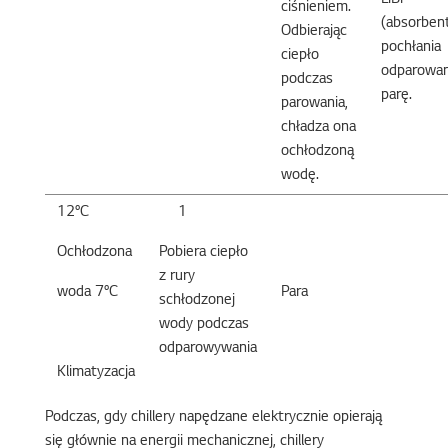
LiBr
ciśnieniem.
(absorben
Odbierając
pochłania
ciepło
odparowa
podczas
parę.
parowania,
chładza ona
ochłodzoną
wodę.
12°C
1
Ochłodzona
Pobiera ciepło
z rury
woda 7°C
Para
schłodzonej
wody podczas
odparowywania
Klimatyzacja
Podczas, gdy chillery napędzane elektrycznie opierają
się głównie na energii mechanicznej, chillery