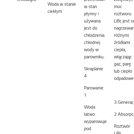
chłodząca
przechodzi
zwiększyć
Woda w stanie
w stan
moc
ciekłym
płynny i
roztworu
używana
LiBr, jest 
jest do
nagrzewa
chłodzenia
różnymi
chłodnej
źródłami
wody w
ciepła,
parowniku.
włączając
gaz, parę
Skraplanie
lub ciepło
4
odpadowe
Parowanie
1
3 Generac
Woda
łatwo
2 Absorpc
wyparowuje
Roztwór
pod