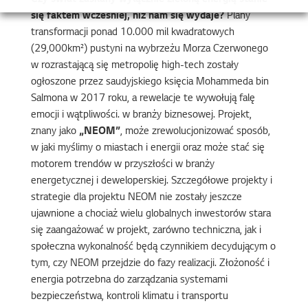
Czy świat zasilany wyłącznie zieloną energią stanie
się faktem wcześniej, niż nam się wydaje?
Plany
transformacji ponad 10.000 mil kwadratowych
(29,000km²) pustyni na wybrzeżu Morza Czerwonego
w rozrastającą się metropolię high-tech zostały
ogłoszone przez saudyjskiego księcia Mohammeda bin
Salmona w 2017 roku, a rewelacje te wywołują falę
emocji i wątpliwości. w branży biznesowej. Projekt,
znany jako
„NEOM”
, może zrewolucjonizować sposób,
w jaki myślimy o miastach i energii oraz może stać się
motorem trendów w przyszłości w branży
energetycznej i deweloperskiej. Szczegółowe projekty i
strategie dla projektu NEOM nie zostały jeszcze
ujawnione a chociaż wielu globalnych inwestorów stara
się zaangażować w projekt, zarówno techniczna, jak i
społeczna wykonalność będą czynnikiem decydującym o
tym, czy NEOM przejdzie do fazy realizacji. Złożoność i
energia potrzebna do zarządzania systemami
bezpieczeństwa, kontroli klimatu i transportu