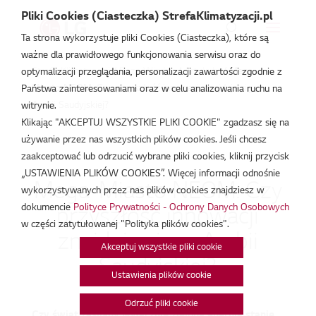
Pliki Cookies (Ciasteczka) StrefaKlimatyzacji.pl
Ta strona wykorzystuje pliki Cookies (Ciasteczka), które są
ważne dla prawidłowego funkcjonowania serwisu oraz do
Strefa Klimatyzacji
/
Baza Wiedzy
/
Artykuły
/
Mega-
optymalizacji przeglądania, personalizacji zawartości zgodnie z
Miasto NEOM: Czy przyszłość innowacji znajduje się w
Państwa zainteresowaniami oraz w celu analizowania ruchu na
Arabii Saudyjskiej?
witrynie.
Klikając "AKCEPTUJ WSZYSTKIE PLIKI COOKIE" zgadzasz się na
używanie przez nas wszystkich plików cookies. Jeśli chcesz
zaakceptować lub odrzucić wybrane pliki cookies, kliknij przycisk
„USTAWIENIA PLIKÓW COOKIES”. Więcej informacji odnośnie
Mega-Miasto NEOM: Czy
wykorzystywanych przez nas plików cookies znajdziesz w
przyszłość innowacji
dokumencie
Polityce Prywatności - Ochrony Danych Osobowych
w części zatytułowanej "Polityka plików cookies".
znajduje się w Arabii
Akceptuj wszystkie pliki cookie
Saudyjskiej?
Ustawienia plików cookie
Odrzuć pliki cookie