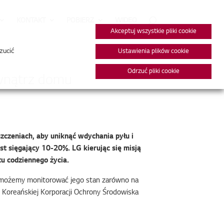
KONTAKT
POBIERZ
WIDEO
Akceptuj wszystkie pliki cookie
zucić
Ustawienia plików cookie
Odrzuć pliki cookie
ewnątrz domu
czeniach, aby uniknąć wdychania pyłu i
st sięgający 10-20%. LG kierując się misją
tu codziennego życia.
gii możemy monitorować jego stan zarówno na
 Koreańskiej Korporacji Ochrony Środowiska