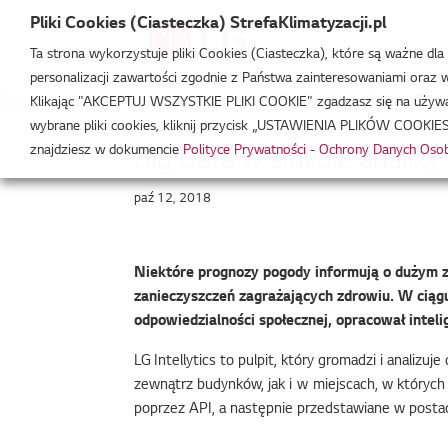
Pliki Cookies (Ciasteczka) StrefaKlimatyzacji.pl
Ta strona wykorzystuje pliki Cookies (Ciasteczka), które są ważne dl
personalizacji zawartości zgodnie z Państwa zainteresowaniami oraz w 
Strefa Klimatyzacji
/
Baza Wiedzy
/
Artykuły
/
Big Data w służbie analizy
Klikając "AKCEPTUJ WSZYSTKIE PLIKI COOKIE" zgadzasz się na używani
wybrane pliki cookies, kliknij przycisk „USTAWIENIA PLIKÓW COOKIES
znajdziesz w dokumencie
Polityce Prywatności - Ochrony Danych Os
Big Data w służbie analiz
paź 12, 2018
Niektóre prognozy pogody informują o dużym z
zanieczyszczeń zagrażających zdrowiu. W ciągu
odpowiedzialności społecznej, opracował intel
LG Intellytics to pulpit, który gromadzi i anali
zewnątrz budynków, jak i w miejscach, w których 
poprzez API, a następnie przedstawiane w postac