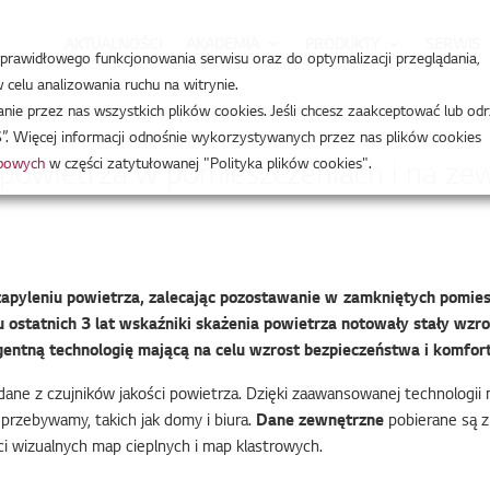
AKTUALNOŚCI
AKADEMIA
PRODUKTY
SERWIS
a prawidłowego funkcjonowania serwisu oraz do optymalizacji przeglądania,
celu analizowania ruchu na witrynie.
 powietrza w pomieszczeniach i na zewnątrz domu
e przez nas wszystkich plików cookies. Jeśli chcesz zaakceptować lub odr
”. Więcej informacji odnośnie wykorzystywanych przez nas plików cookies
obowych
w części zatytułowanej "Polityka plików cookies".
y powietrza w pomieszczeniach i na z
apyleniu powietrza, zalecając pozostawanie w zamkniętych pomiesz
 ostatnich 3 lat wskaźniki skażenia powietrza notowały stały wzro
igentną technologię mającą na celu wzrost bezpieczeństwa i komfor
zuje dane z czujników jakości powietrza. Dzięki zaawansowanej technolo
przebywamy, takich jak domy i biura.
Dane zewnętrzne
pobierane są z
i wizualnych map cieplnych i map klastrowych.