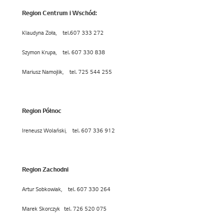
Region Centrum i Wschód:
Klaudyna Zoła,
tel.607 333 272
Szymon Krupa,
tel. 607 330 838
Mariusz Namojlik,
tel. 725 544 255
Region Północ
Ireneusz Wolański,
tel. 607 336 912
Region Zachodni
Artur Sobkowiak,
tel. 607 330 264
Marek Skorczyk
tel. 726 520 075