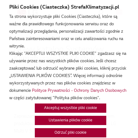
Pliki Cookies (Ciasteczka) StrefaKlimatyzacji.pl
Ta strona wykorzystuje pliki Cookies (Ciasteczka), które są
ważne dla prawidłowego funkcjonowania serwisu oraz do
Strefa Klimatyzacji
/
Aktualności
/
Nowy katalog Systemów
optymalizacji przeglądania, personalizacji zawartości zgodnie z
Klimatyzacji LG Multi V 5
Państwa zainteresowaniami oraz w celu analizowania ruchu na
witrynie.
Nowy katalog Systemów
Klikając "AKCEPTUJ WSZYSTKIE PLIKI COOKIE" zgadzasz się na
Klimatyzacji LG Multi V 5
używanie przez nas wszystkich plików cookies. Jeśli chcesz
zaakceptować lub odrzucić wybrane pliki cookies, kliknij przycisk
kwi 4, 2017
„USTAWIENIA PLIKÓW COOKIES”. Więcej informacji odnośnie
wykorzystywanych przez nas plików cookies znajdziesz w
dokumencie
Polityce Prywatności - Ochrony Danych Osobowych
w części zatytułowanej "Polityka plików cookies".
Akceptuj wszystkie pliki cookie
Zapraszamy do zapoznania się z nowym katalogiem
Ustawienia plików cookie
produktowym systemów klimatyzacji typu VRF – LG
Multi V 5.
Odrzuć pliki cookie