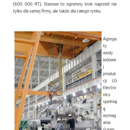
(600 000 RT). Stanowi to ogromny krok naprzód nie
tylko dla samej firmy, ale także dla całego rynku.
Agrega
ty
wody
lodowe
j
produk
cji LG
Electro
nics
spełniaj
ą
wymag
ania