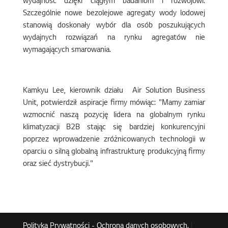
wydajność dzięki ciągłym badaniom i rozwojowi.
Szczególnie nowe bezolejowe agregaty wody lodowej
stanowią doskonały wybór dla osób poszukujących
wydajnych rozwiązań na rynku agregatów nie
wymagających smarowania.
Kamkyu Lee, kierownik działu Air Solution Business
Unit, potwierdził aspiracje firmy mówiąc: "Mamy zamiar
wzmocnić naszą pozycję lidera na globalnym rynku
klimatyzacji B2B stając się bardziej konkurencyjni
poprzez wprowadzenie zróżnicowanych technologii w
oparciu o silną globalną infrastrukturę produkcyjną firmy
oraz sieć dystrybucji."
Polityka Prywatności - Ochrona danych osobowych.
|