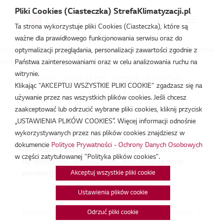
Pliki Cookies (Ciasteczka) StrefaKlimatyzacji.pl
Ta strona wykorzystuje pliki Cookies (Ciasteczka), które są
ważne dla prawidłowego funkcjonowania serwisu oraz do
Strefa Klimatyzacji
/
Aktualności
/
Nowe centrum produkcyjne agregatów
optymalizacji przeglądania, personalizacji zawartości zgodnie z
wody lodowej LG
Państwa zainteresowaniami oraz w celu analizowania ruchu na
witrynie.
Nowe centrum produkcyjne
Klikając "AKCEPTUJ WSZYSTKIE PLIKI COOKIE" zgadzasz się na
agregatów wody lodowej LG
używanie przez nas wszystkich plików cookies. Jeśli chcesz
zaakceptować lub odrzucić wybrane pliki cookies, kliknij przycisk
wrz 11, 2017
„USTAWIENIA PLIKÓW COOKIES”. Więcej informacji odnośnie
wykorzystywanych przez nas plików cookies znajdziesz w
dokumencie
Polityce Prywatności - Ochrony Danych Osobowych
Nowoczesna fabryka chillerów LG podkreśla potencjał
w części zatytułowanej "Polityka plików cookies".
tej technologii na rynku HVAC oraz stwarza nowe
Akceptuj wszystkie pliki cookie
perspektywy dla odbiorców
Ustawienia plików cookie
Odrzuć pliki cookie
Agregaty wody lodowej stosowane w przemyśle i