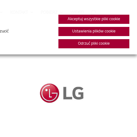
KONTAKT
POBIERZ
WIDEO
Akceptuj wszystkie pliki cookie
zucić
Ustawienia plików cookie
Odrzuć pliki cookie