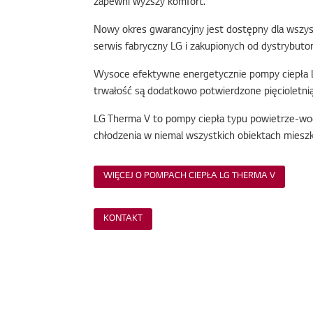
zapewni wyższy komfort.
Nowy okres gwarancyjny jest dostępny dla wszy
serwis fabryczny LG i zakupionych od dystrybutor
Wysoce efektywne energetycznie pompy ciepła L
trwałość są dodatkowo potwierdzone pięcioletnią
LG Therma V to pompy ciepła typu powietrze-wod
chłodzenia w niemal wszystkich obiektach miesz
WIĘCEJ O POMPACH CIEPŁA LG THERMA V
KONTAKT