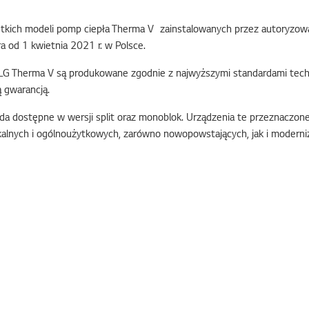
stkich modeli pomp ciepła Therma V zainstalowanych przez autoryzow
a od 1 kwietnia 2021 r. w Polsce.
G Therma V są produkowane zgodnie z najwyższymi standardami techn
 gwarancją.
a dostępne w wersji split oraz monoblok. Urządzenia te przeznaczon
kalnych i ogólnoużytkowych, zarówno nowopowstających, jak i modern