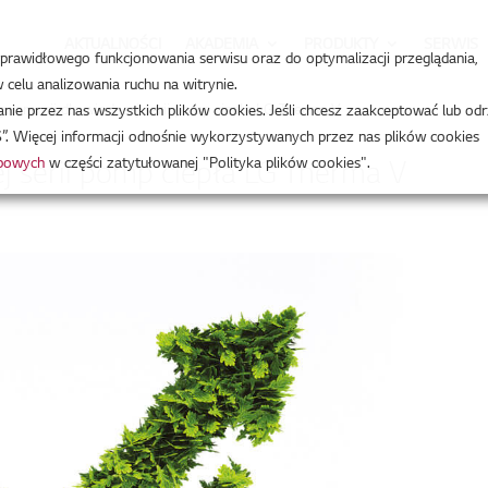
AKTUALNOŚCI
AKADEMIA
PRODUKTY
SERWIS
a prawidłowego funkcjonowania serwisu oraz do optymalizacji przeglądania,
celu analizowania ruchu na witrynie.
 gwarancji dla wiodącej serii pomp ciepła LG Therma V
e przez nas wszystkich plików cookies. Jeśli chcesz zaakceptować lub odr
”. Więcej informacji odnośnie wykorzystywanych przez nas plików cookies
obowych
w części zatytułowanej "Polityka plików cookies".
ej serii pomp ciepła LG Therma V