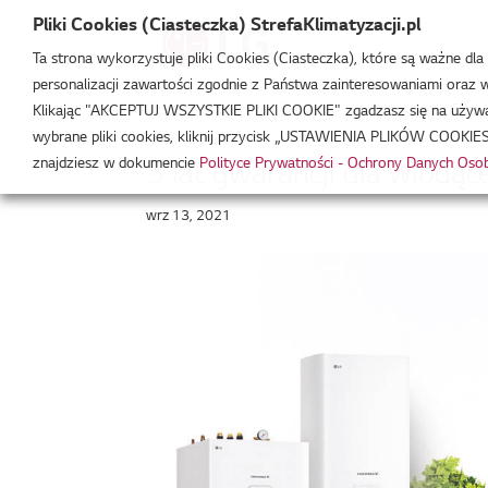
Pliki Cookies (Ciasteczka) StrefaKlimatyzacji.pl
Ta strona wykorzystuje pliki Cookies (Ciasteczka), które są ważne dl
personalizacji zawartości zgodnie z Państwa zainteresowaniami oraz w 
Strefa Klimatyzacji
/
Baza Wiedzy
/
Artykuły
/
5 lat
Klikając "AKCEPTUJ WSZYSTKIE PLIKI COOKIE" zgadzasz się na używani
wybrane pliki cookies, kliknij przycisk „USTAWIENIA PLIKÓW COOKIES
znajdziesz w dokumencie
Polityce Prywatności - Ochrony Danych Os
5 lat gwarancji dla wiodąc
wrz 13, 2021