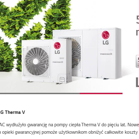
 LG Therma V
HVAC wydłużyło gwarancję na pompy ciepła Therma V do pięciu lat. No
m opieki gwarancyjnej pomoże użytkownikom obniżyć całkowite koszt