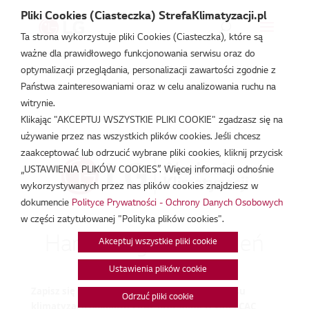
Pliki Cookies (Ciasteczka) StrefaKlimatyzacji.pl
Ta strona wykorzystuje pliki Cookies (Ciasteczka), które są
ważne dla prawidłowego funkcjonowania serwisu oraz do
Strefa Klimatyzacji
/
Akademia
/
Harmonogram szkoleń
optymalizacji przeglądania, personalizacji zawartości zgodnie z
Państwa zainteresowaniami oraz w celu analizowania ruchu na
witrynie.
Klikając "AKCEPTUJ WSZYSTKIE PLIKI COOKIE" zgadzasz się na
używanie przez nas wszystkich plików cookies. Jeśli chcesz
zaakceptować lub odrzucić wybrane pliki cookies, kliknij przycisk
„USTAWIENIA PLIKÓW COOKIES”. Więcej informacji odnośnie
wykorzystywanych przez nas plików cookies znajdziesz w
dokumencie
Polityce Prywatności - Ochrony Danych Osobowych
w części zatytułowanej "Polityka plików cookies".
Harmonogram szkoleń
Akceptuj wszystkie pliki cookie
Ustawienia plików cookie
Zapisz się na profesjonalne szkolenie z zakresu
Odrzuć pliki cookie
klimatyzacji pokojowej RAC oraz komercyjnej CAC,