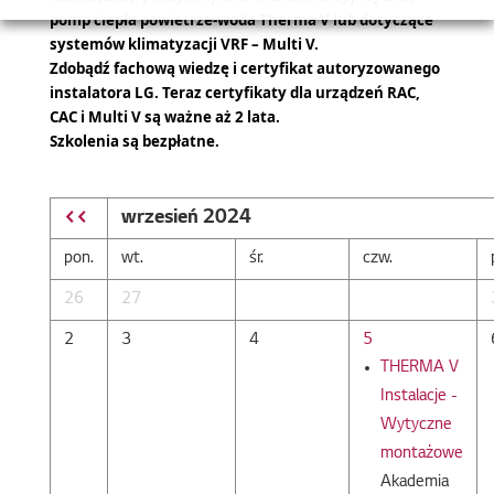
pomp ciepła powietrze-woda Therma V lub dotyczące
systemów klimatyzacji VRF – Multi V.
Zdobądź fachową wiedzę i certyfikat autoryzowanego
instalatora LG.
Teraz certyfikaty dla urządzeń RAC,
CAC i Multi V są ważne aż 2 lata.
Szkolenia są bezpłatne.
<<
wrzesień 2024
pon.
wt.
śr.
czw.
26
27
2
3
4
5
THERMA V
Instalacje -
Wytyczne
montażowe
Akademia