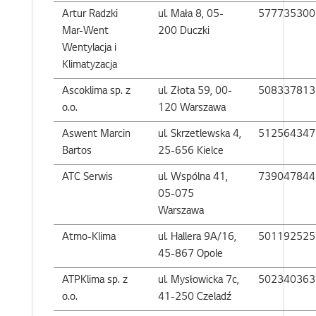
Artur Radzki
ul. Mała 8, 05-
577735300
Mar-Went
200 Duczki
Wentylacja i
Klimatyzacja
Ascoklima sp. z
ul. Złota 59, 00-
508337813
o.o.
120 Warszawa
Aswent Marcin
ul. Skrzetlewska 4,
512564347
Bartos
25-656 Kielce
ATC Serwis
ul. Wspólna 41,
739047844
05-075
Warszawa
Atmo-Klima
ul. Hallera 9A/16,
501192525
45-867 Opole
ATPKlima sp. z
ul. Mysłowicka 7c,
502340363
o.o.
41-250 Czeladź