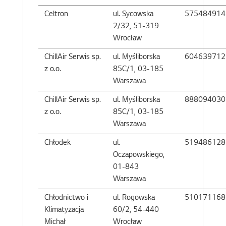
Celtron
ul. Sycowska
575484914
2/32, 51-319
Wrocław
ChillAir Serwis sp.
ul. Myśliborska
604639712
z o.o.
85C/1, 03-185
Warszawa
ChillAir Serwis sp.
ul. Myśliborska
888094030
z o.o.
85C/1, 03-185
Warszawa
Chłodek
ul.
519486128
Oczapowskiego,
01-843
Warszawa
Chłodnictwo i
ul. Rogowska
510171168
Klimatyzacja
60/2, 54-440
Michał
Wrocław