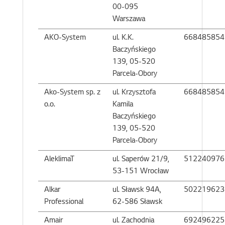
00-095
Warszawa
AKO-System
ul. K.K.
668485854
Baczyńskiego
139, 05-520
Parcela-Obory
Ako-System sp. z
ul. Krzysztofa
668485854
o.o.
Kamila
Baczyńskiego
139, 05-520
Parcela-Obory
AleklimaT
ul. Saperów 21/9,
512240976
53-151 Wrocław
Alkar
ul. Sławsk 94A,
502219623
Professional
62-586 Sławsk
Amair
ul. Zachodnia
692496225