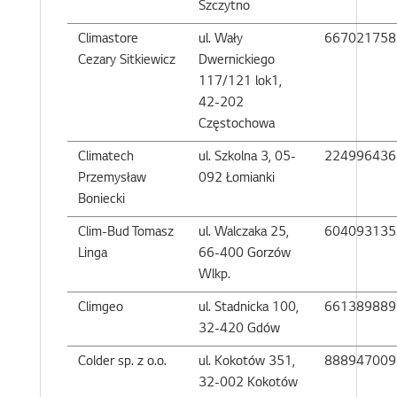
Szczytno
Climastore
ul. Wały
667021758
Cezary Sitkiewicz
Dwernickiego
117/121 lok1,
42-202
Częstochowa
Climatech
ul. Szkolna 3, 05-
224996436
Przemysław
092 Łomianki
Boniecki
Clim-Bud Tomasz
ul. Walczaka 25,
604093135
Linga
66-400 Gorzów
Wlkp.
Climgeo
ul. Stadnicka 100,
661389889
32-420 Gdów
Colder sp. z o.o.
ul. Kokotów 351,
888947009
32-002 Kokotów