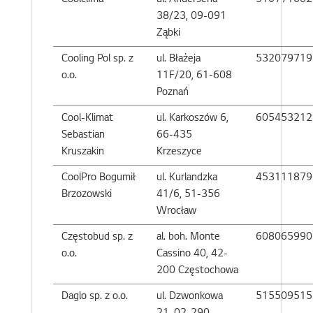
Coolclima
ul. Andersena
510771602
38/23, 09-091
Ząbki
Cooling Pol sp. z
ul. Błażeja
532079719
o.o.
11F/20, 61-608
Poznań
Cool-Klimat
ul. Karkoszów 6,
605453212
Sebastian
66-435
Kruszakin
Krzeszyce
CoolPro Bogumił
ul. Kurlandzka
453111879
Brzozowski
41/6, 51-356
Wrocław
Częstobud sp. z
al. boh. Monte
608065990
o.o.
Cassino 40, 42-
200 Częstochowa
Daglo sp. z o.o.
ul. Dzwonkowa
515509515