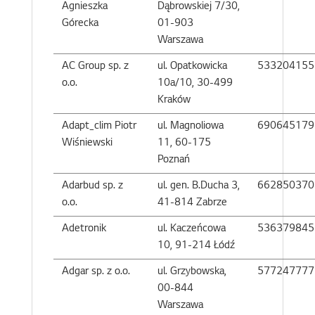
Agnieszka
Dąbrowskiej 7/30,
Górecka
01-903
Warszawa
AC Group sp. z
ul. Opatkowicka
533204155
o.o.
10a/10, 30-499
Kraków
Adapt_clim Piotr
ul. Magnoliowa
690645179
Wiśniewski
11, 60-175
Poznań
Adarbud sp. z
ul. gen. B.Ducha 3,
662850370
o.o.
41-814 Zabrze
Adetronik
ul. Kaczeńcowa
536379845
10, 91-214 Łódź
Adgar sp. z o.o.
ul. Grzybowska,
577247777
00-844
Warszawa