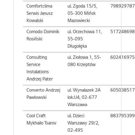
Comfortclima
ul. Zgoda 15/5,
798929787
Serwis Janusz
05-300 Mińsk
Kowalski
Mazowiecki
Comodo Dominik
ul. Orzechowa 11,
517248698
Rosiński
55-095
Długołęka
Consulting
ul. Ziołowa 1, 55-
602416975
Service
080 Krzeptów
Instalations
Andrzej Pater
Converto Andrzej
ul. Wynalazek 2A
605038517
Pawłowski
lok.U4, 02-677
Warszawa
Cool Craft
ul. Dzieci
883795399
Mykhailo Tsarov
Warszawy 29/2,
02-495