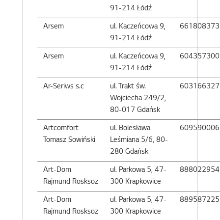
91-214 Łódź
Arsem
ul. Kaczeńcowa 9,
661808373
91-214 Łódź
Arsem
ul. Kaczeńcowa 9,
604357300
91-214 Łódź
Ar-Seriws s.c
ul. Trakt św.
603166327
Wojciecha 249/2,
80-017 Gdańsk
Artcomfort
ul. Bolesława
609590006
Tomasz Sowiński
Leśmiana 5/6, 80-
280 Gdańsk
Art-Dom
ul. Parkowa 5, 47-
888022954
Rajmund Rosksoz
300 Krapkowice
Art-Dom
ul. Parkowa 5, 47-
889587225
Rajmund Rosksoz
300 Krapkowice