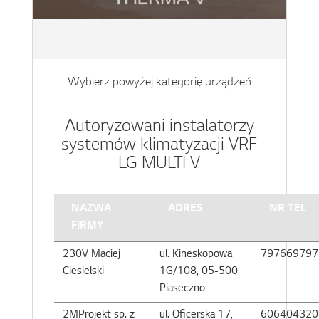
Wybierz powyżej kategorię urządzeń
Autoryzowani instalatorzy
systemów klimatyzacji VRF
LG MULTI V
NAZWA
ADRES
NR TEL
FIRMY
230V Maciej
ul. Kineskopowa
797669797
Ciesielski
1G/108, 05-500
Piaseczno
2MProjekt sp. z
ul. Oficerska 17,
606404320