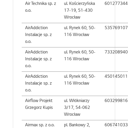
Air Technika sp. z
ul. Kościerzyńska
601277344
o.o.
17-19, 51-430
Wrocław
AirAddiction
ul. Rynek 60, 50-
535769107
Instalacje sp. z
116 Wrocław
o.o.
AirAddiction
ul. Rynek 60, 50-
733208940
Instalacje sp. z
116 Wrocław
o.o.
AirAddiction
ul. Rynek 60, 50-
450145011
Instalacje sp. z
116 Wrocław
o.o.
Airflow Projekt
ul. Włókniarzy
603299816
Grzegorz Kupis
3/17, 54-062
Wrocław
Airmax sp. z o.o.
pl. Bankowy 2,
606741033