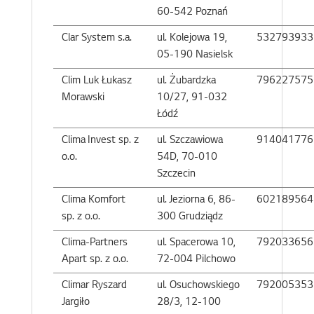
60-542 Poznań
Clar System s.a.
ul. Kolejowa 19,
532793933
05-190 Nasielsk
Clim Luk Łukasz
ul. Żubardzka
796227575
Morawski
10/27, 91-032
Łódź
Clima Invest sp. z
ul. Szczawiowa
914041776
o.o.
54D, 70-010
Szczecin
Clima Komfort
ul. Jeziorna 6, 86-
602189564
sp. z o.o.
300 Grudziądz
Clima-Partners
ul. Spacerowa 10,
792033656
Apart sp. z o.o.
72-004 Pilchowo
Climar Ryszard
ul. Osuchowskiego
792005353
Jargiło
28/3, 12-100