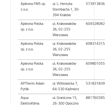
Apleona FMS sp.
ul. L. Henryka
573913836
z o.o.
Sternbacha 1, 30-
394 Kraków
Apleona Polska
ul. Krakowiaków
604528082
sp. z o.o.
36, 02-255
Warszawa
Apleona Polska
ul. Krakowiaków
608314315
sp. z o.o.
36, 02-255
Warszawa
Apleona Polska
ul. Krakowiaków
609801055
sp. z o.o.
36, 02-255
Warszawa
APTherm Adam
ul. Witkowicka 7,
531831839
Pytlik
64-530 Kaźmierz
Aqua
ul. Graniczna 15,
881760395
ElektroKlima
26-300 Opoczno