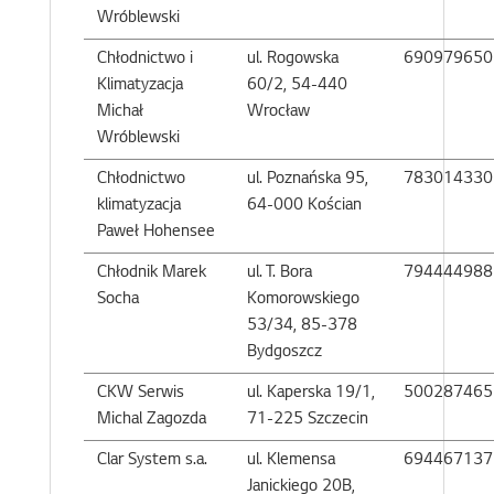
Wróblewski
Chłodnictwo i
ul. Rogowska
690979650
Klimatyzacja
60/2, 54-440
Michał
Wrocław
Wróblewski
Chłodnictwo
ul. Poznańska 95,
783014330
klimatyzacja
64-000 Kościan
Paweł Hohensee
Chłodnik Marek
ul. T. Bora
794444988
Socha
Komorowskiego
53/34, 85-378
Bydgoszcz
CKW Serwis
ul. Kaperska 19/1,
500287465
Michal Zagozda
71-225 Szczecin
Clar System s.a.
ul. Klemensa
694467137
Janickiego 20B,