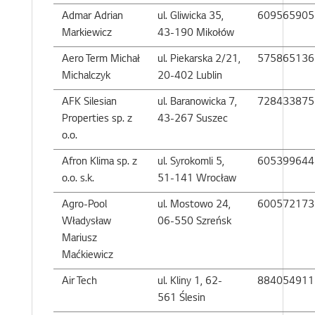
Admar Adrian
ul. Gliwicka 35,
609565905
Markiewicz
43-190 Mikołów
Aero Term Michał
ul. Piekarska 2/21,
575865136
Michalczyk
20-402 Lublin
AFK Silesian
ul. Baranowicka 7,
728433875
Properties sp. z
43-267 Suszec
o.o.
Afron Klima sp. z
ul. Syrokomli 5,
605399644
o.o. s.k.
51-141 Wrocław
Agro-Pool
ul. Mostowo 24,
600572173
Władysław
06-550 Szreńsk
Mariusz
Maćkiewicz
Air Tech
ul. Kliny 1, 62-
884054911
561 Ślesin