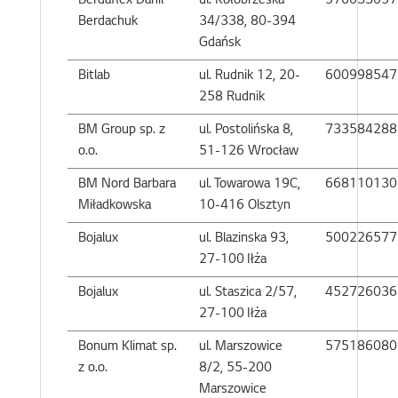
Berdaflex Danil
ul. Kołobrzeska
576033057
Berdachuk
34/338, 80-394
Gdańsk
Bitlab
ul. Rudnik 12, 20-
600998547
258 Rudnik
BM Group sp. z
ul. Postolińska 8,
733584288
o.o.
51-126 Wrocław
BM Nord Barbara
ul. Towarowa 19C,
668110130
Miładkowska
10-416 Olsztyn
Bojalux
ul. Blazinska 93,
500226577
27-100 Iłża
Bojalux
ul. Staszica 2/57,
452726036
27-100 Iłża
Bonum Klimat sp.
ul. Marszowice
575186080
z o.o.
8/2, 55-200
Marszowice