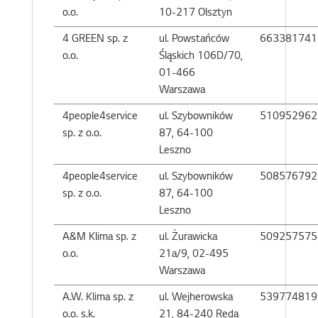
o.o.
10-217 Olsztyn
4 GREEN sp. z
ul. Powstańców
663381741
o.o.
Śląskich 106D/70,
01-466
Warszawa
4people4service
ul. Szybowników
510952962
sp. z o.o.
87, 64-100
Leszno
4people4service
ul. Szybowników
508576792
sp. z o.o.
87, 64-100
Leszno
A&M Klima sp. z
ul. Żurawicka
509257575
o.o.
21a/9, 02-495
Warszawa
A.W. Klima sp. z
ul. Wejherowska
539774819
o.o. s.k.
21, 84-240 Reda