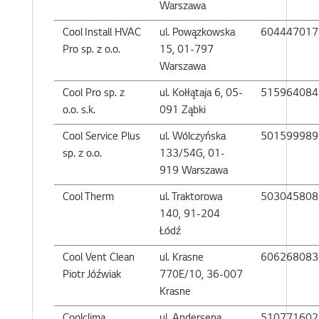
Warszawa
Cool Install HVAC
ul. Powązkowska
604447017
Pro sp. z o.o.
15, 01-797
Warszawa
Cool Pro sp. z
ul. Kołłątaja 6, 05-
515964084
o.o. s.k.
091 Ząbki
Cool Service Plus
ul. Wólczyńska
501599989
sp. z o.o.
133/54G, 01-
919 Warszawa
Cool Therm
ul. Traktorowa
503045808
140, 91-204
Łódź
Cool Vent Clean
ul. Krasne
606268083
Piotr Jóźwiak
770E/10, 36-007
Krasne