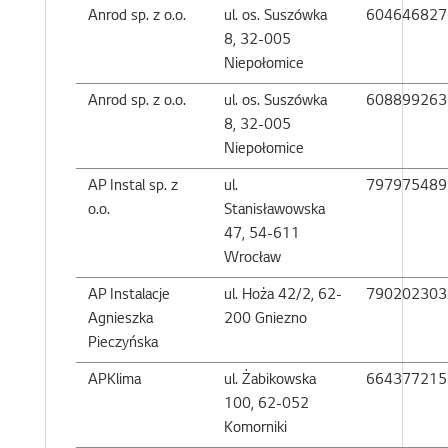
Anrod sp. z o.o.
ul. os. Suszówka
604646827
8, 32-005
Niepołomice
Anrod sp. z o.o.
ul. os. Suszówka
608899263
8, 32-005
Niepołomice
AP Instal sp. z
ul.
797975489
o.o.
Stanisławowska
47, 54-611
Wrocław
AP Instalacje
ul. Hoża 42/2, 62-
790202303
Agnieszka
200 Gniezno
Pieczyńska
APKlima
ul. Żabikowska
664377215
100, 62-052
Komorniki