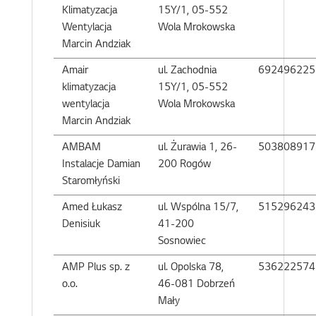
Klimatyzacja
15Y/1, 05-552
Wentylacja
Wola Mrokowska
Marcin Andziak
Amair
ul. Zachodnia
692496225
klimatyzacja
15Y/1, 05-552
wentylacja
Wola Mrokowska
Marcin Andziak
AMBAM
ul. Żurawia 1, 26-
503808917
Instalacje Damian
200 Rogów
Staromłyński
Amed Łukasz
ul. Wspólna 15/7,
515296243
Denisiuk
41-200
Sosnowiec
AMP Plus sp. z
ul. Opolska 78,
536222574
o.o.
46-081 Dobrzeń
Mały