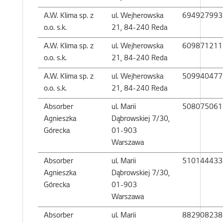
A.W. Klima sp. z
ul. Wejherowska
694927993
o.o. s.k.
21, 84-240 Reda
A.W. Klima sp. z
ul. Wejherowska
609871211
o.o. s.k.
21, 84-240 Reda
A.W. Klima sp. z
ul. Wejherowska
509940477
o.o. s.k.
21, 84-240 Reda
Absorber
ul. Marii
508075061
Agnieszka
Dąbrowskiej 7/30,
Górecka
01-903
Warszawa
Absorber
ul. Marii
510144433
Agnieszka
Dąbrowskiej 7/30,
Górecka
01-903
Warszawa
Absorber
ul. Marii
882908238