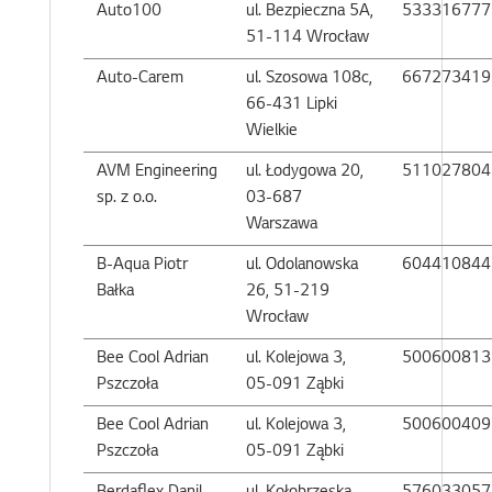
Auto100
ul. Bezpieczna 5A,
533316777
51-114 Wrocław
Auto-Carem
ul. Szosowa 108c,
667273419
66-431 Lipki
Wielkie
AVM Engineering
ul. Łodygowa 20,
511027804
sp. z o.o.
03-687
Warszawa
B-Aqua Piotr
ul. Odolanowska
604410844
Bałka
26, 51-219
Wrocław
Bee Cool Adrian
ul. Kolejowa 3,
500600813
Pszczoła
05-091 Ząbki
Bee Cool Adrian
ul. Kolejowa 3,
500600409
Pszczoła
05-091 Ząbki