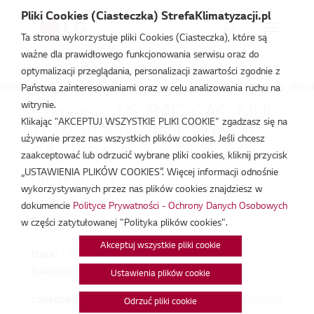
Pliki Cookies (Ciasteczka) StrefaKlimatyzacji.pl
Ta strona wykorzystuje pliki Cookies (Ciasteczka), które są
ważne dla prawidłowego funkcjonowania serwisu oraz do
Strefa Klimatyzacji
/
Wydarzenia
/
Szkolenie prywatne
/
optymalizacji przeglądania, personalizacji zawartości zgodnie z
Szkolenie_LG_RAC_CAC_MULTI_RoadShow_WIENKRA_15_04_2026_Wrocla
Państwa zainteresowaniami oraz w celu analizowania ruchu na
witrynie.
Szkolenie_LG_RAC_CAC_MUL
Klikając "AKCEPTUJ WSZYSTKIE PLIKI COOKIE" zgadzasz się na
TI_RoadShow_WIENKRA_15_
używanie przez nas wszystkich plików cookies. Jeśli chcesz
04_2026_Wroclaw_Armii_Kr
zaakceptować lub odrzucić wybrane pliki cookies, kliknij przycisk
ajowej_61
„USTAWIENIA PLIKÓW COOKIES”. Więcej informacji odnośnie
wykorzystywanych przez nas plików cookies znajdziesz w
kwi 15, 2026
dokumencie
Polityce Prywatności - Ochrony Danych Osobowych
w części zatytułowanej "Polityka plików cookies".
Akceptuj wszystkie pliki cookie
Data:
15/04/2026
Godzina:
9:00 - 14:00
Ustawienia plików cookie
Lokalizacja:
Mapa niedostępna
Odrzuć pliki cookie