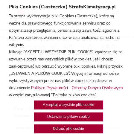
Pliki Cookies (Ciasteczka) StrefaKlimatyzacji.pl
Ta strona wykorzystuje pliki Cookies (Ciasteczka), które są
ważne dla prawidłowego funkcjonowania serwisu oraz do
Strefa Klimatyzacji
/
Wydarzenia
/
Szkolenie prywatne
/
optymalizacji przeglądania, personalizacji zawartości zgodnie z
Szkolenie_LG_RAC_CAC_MULTI_ABEX_BIMS_PLUS_Ostrow_Wlkp_Kaliska
Państwa zainteresowaniami oraz w celu analizowania ruchu na
witrynie.
Szkolenie_LG_RAC_CAC_MUL
Klikając "AKCEPTUJ WSZYSTKIE PLIKI COOKIE" zgadzasz się na
TI_ABEX_BIMS_PLUS_Ostrow
używanie przez nas wszystkich plików cookies. Jeśli chcesz
_Wlkp_Kaliska_89_17_11_20
zaakceptować lub odrzucić wybrane pliki cookies, kliknij przycisk
25
„USTAWIENIA PLIKÓW COOKIES”. Więcej informacji odnośnie
wykorzystywanych przez nas plików cookies znajdziesz w
lis 17, 2025
dokumencie
Polityce Prywatności - Ochrony Danych Osobowych
w części zatytułowanej "Polityka plików cookies".
Akceptuj wszystkie pliki cookie
Data:
17/11/2025
Godzina:
9:00 - 13:00
Ustawienia plików cookie
Lokalizacja:
Mapa niedostępna
Odrzuć pliki cookie