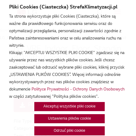
Pliki Cookies (Ciasteczka) StrefaKlimatyzacji.pl
Ta strona wykorzystuje pliki Cookies (Ciasteczka), które są
ważne dla prawidłowego funkcjonowania serwisu oraz do
Strefa Klimatyzacji
/
Pliki DWG i Revit
/
optymalizacji przeglądania, personalizacji zawartości zgodnie z
LG_VRF_Indoor_Floor_Standing_With_Case_5-7kW_Gen4_EU_v2.1.txt
Państwa zainteresowaniami oraz w celu analizowania ruchu na
witrynie.
LG_VRF_Indoor_Floor_Standin
Klikając "AKCEPTUJ WSZYSTKIE PLIKI COOKIE" zgadzasz się na
g_With_Case_5-
używanie przez nas wszystkich plików cookies. Jeśli chcesz
7kW_Gen4_EU_v2.1.txt
zaakceptować lub odrzucić wybrane pliki cookies, kliknij przycisk
„USTAWIENIA PLIKÓW COOKIES”. Więcej informacji odnośnie
lut 20, 2026
wykorzystywanych przez nas plików cookies znajdziesz w
dokumencie
Polityce Prywatności - Ochrony Danych Osobowych
w części zatytułowanej "Polityka plików cookies".
Pobierz
Akceptuj wszystkie pliki cookie
Ustawienia plików cookie
File Type:
txt
Categories:
Pliki DWG i Revit
Odrzuć pliki cookie